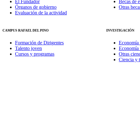
El Fundador
Becas de e
Órganos de gobierno
Otras beca
Evaluación de la actividad
CAMPUS RAFAEL DEL PINO
INVESTIGACIÓN
Formación de Dirigentes
Economía 
Talento joven
Economía 
Cursos y programas
Otras cienc
Ciencia y 
¿Desea recibir invitaciones a nuestros actos y otras info