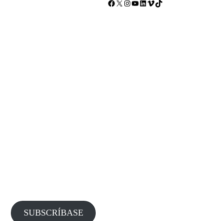
Facebook
X
Instagram
YouTube
LinkedIn
Vimeo
TikTok
SUBSCRÍBASE