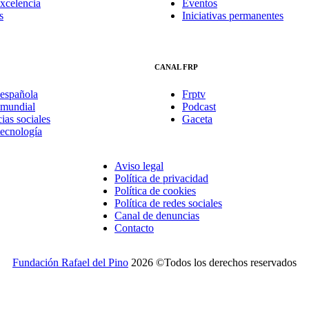
xcelencia
Eventos
s
Iniciativas permanentes
CANAL FRP
española
Frptv
mundial
Podcast
ias sociales
Gaceta
tecnología
Aviso legal
Política de privacidad
Política de cookies
Política de redes sociales
Canal de denuncias
Contacto
Fundación Rafael del Pino
2026 ©Todos los derechos reservados
rmaciones de la Fundación?