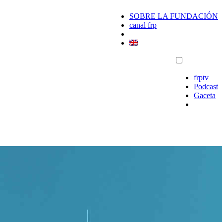
SOBRE LA FUNDACIÓN
canal frp
frptv
Podcast
Gaceta