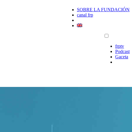
SOBRE LA FUNDACIÓN
canal frp
frptv
Podcast
Gaceta