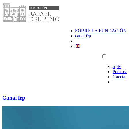
Saltar
al
contenido
SOBRE LA FUNDACIÓN
canal frp
frptv
Podcast
Gaceta
Canal frp