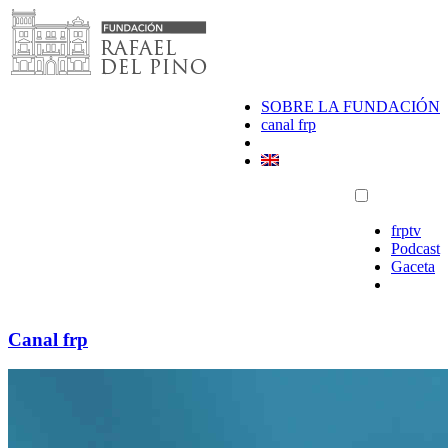
Saltar
al
contenido
SOBRE LA FUNDACIÓN
canal frp
frptv
Podcast
Gaceta
Canal frp