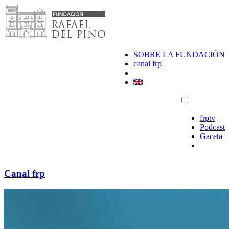
Saltar
al
contenido
SOBRE LA FUNDACIÓN
canal frp
frptv
Podcast
Gaceta
Canal frp