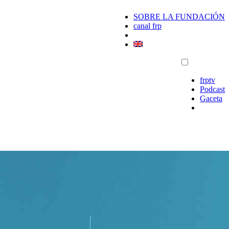
SOBRE LA FUNDACIÓN
canal frp
frptv
Podcast
Gaceta