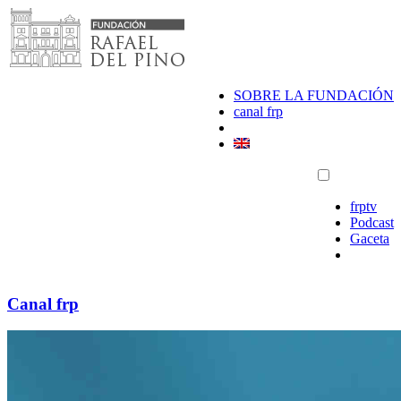
Saltar
al
contenido
SOBRE LA FUNDACIÓN
canal frp
frptv
Podcast
Gaceta
Canal frp