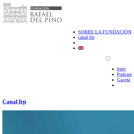
Saltar
al
contenido
SOBRE LA FUNDACIÓN
canal frp
frptv
Podcast
Gaceta
Canal frp