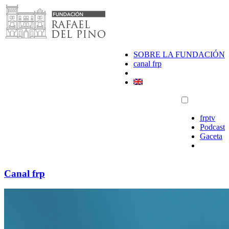
Saltar
al
contenido
SOBRE LA FUNDACIÓN
canal frp
frptv
Podcast
Gaceta
Canal frp