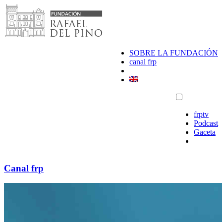
Saltar
al
contenido
SOBRE LA FUNDACIÓN
canal frp
frptv
Podcast
Gaceta
Canal frp