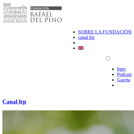
Saltar
al
contenido
SOBRE LA FUNDACIÓN
canal frp
frptv
Podcast
Gaceta
Canal frp