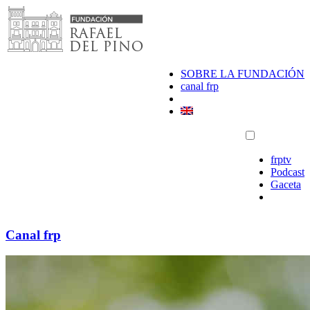
Saltar
al
contenido
SOBRE LA FUNDACIÓN
canal frp
frptv
Podcast
Gaceta
Canal frp