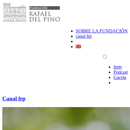
Saltar
al
contenido
SOBRE LA FUNDACIÓN
canal frp
frptv
Podcast
Gaceta
Canal frp