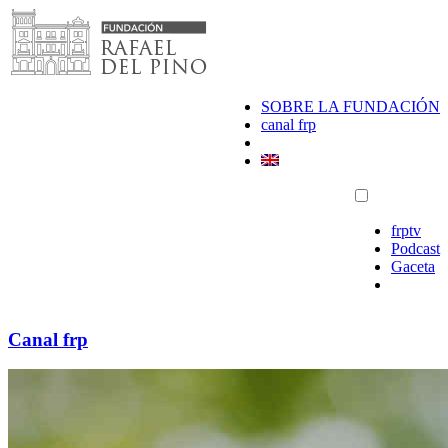
Saltar
al
contenido
SOBRE LA FUNDACIÓN
canal frp
frptv
Podcast
Gaceta
Canal frp