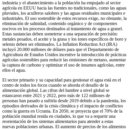
industria y el abastecimiento a la población ha empujado al sector
agrícola en EEUU hacia las fuentes no tradicionales, como las aguas
pluviales, los acuíferos salobres y las aguas residuales municipales e
industriales. El uso sostenible de estos recursos exige, no obstante, la
eliminación de salinidad, contenido orgánico y de componentes
nocivos en los procesos destinados al tratamiento de agua a granel.
Estas sustancias deben someterse a una separación de precisión:
metales pesados, el aceite y la grasa y los iones específicos de boro y
selenio deben ser eliminados. La Inflation Reduction Act (IRA)
incluyó 20.000 millones de dólares para que el Departamento de
Agricultura de Estados Unidos incentive la introducción de prácticas
agrícolas sostenibles para reducir las emisiones de metano, aumentar
la captura de carbono y optimizar el uso de insumos agrícolas, entre
ellos el agua.
El sector primario y su capacidad para gestionar el agua está en el
centro de todos los focos cuando se aborda el desafío de la
alimentación global. Las cifras del hambre a nivel global se
estancaron entre 2021 y 2022, pero más de 122 millones de
personas han pasado a sufrirla desde 2019 debido a la pandemia, los
episodios derivados de la crisis climática y el impacto de conflictos
como la guerra en Ucrania. En 2050, se proyecta que el 70% de la
población mundial resida en ciudades, lo que va a requerir una
reorientación de los sistemas alimentarios para atender a estas
nuevas poblaciones urbanas. El aumento de precios de los alimentos