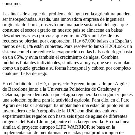
consumo.
Las líneas de ataque del problema del agua en la agricultura pueden
ser insospechadas. Arada, una innovadora empresa de ingeniería
originaria de Lorca, observó que una parte sustancial del agua que
consume el sector agrario en nuestro país se almacena en balsas
descubiertas, y eso provoca que entre un 7% y un 13% de los
recursos se pierdan por evaporación. Hay 67.000 balsas en España y
menos del 0,1% están cubiertas. Para resolverlo lanzó H2OLock, un
sistema con el que reduce la evaporación en las balsas de riego hasta
en un 85%, y evita también el crecimiento de algas. Combina
módulos flotantes individuales, similares a boyas, que se ensamblan
como un puzle gracias a su forma hexagonal y cubren por completo
cualquier balsa de riego.
En el ámbito de la I+D, el proyecto Agreen, impulsado por Aigües
de Barcelona junto a la Universitat Politècnica de Catalunya y
Cetaqua, quiere demostrar que el agua regenerada es segura y que es
una solución óptima para la actividad agrícola. Para ello, en el Parc
Agrari del Baix Llobregat ha implantado una estación piloto en un
invernadero de la Agrópolis de la UPC con distintos cultivos
experimentales regados con hasta seis tipos de aguas de diferentes
orígenes del Baix Llobregat, entre ellas la regenerada. En una línea
similar, el proyecto europeo LIFE WARRIOR se basa en la
implementación de membranas recicladas para producir agua de