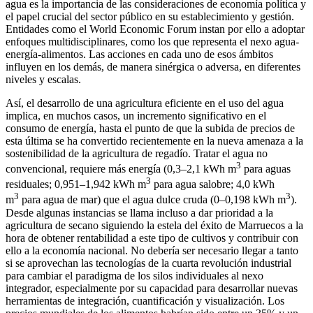
agua es la importancia de las consideraciones de economía política y
el papel crucial del sector público en su establecimiento y gestión.
Entidades como el World Economic Forum instan por ello a adoptar
enfoques multidisciplinares, como los que representa el nexo agua-
energía-alimentos. Las acciones en cada uno de esos ámbitos
influyen en los demás, de manera sinérgica o adversa, en diferentes
niveles y escalas.
Así, el desarrollo de una agricultura eficiente en el uso del agua
implica, en muchos casos, un incremento significativo en el
consumo de energía, hasta el punto de que la subida de precios de
esta última se ha convertido recientemente en la nueva amenaza a la
sostenibilidad de la agricultura de regadío. Tratar el agua no
3
convencional, requiere más energía (0,3–2,1 kWh m
para aguas
3
residuales; 0,951–1,942 kWh m
para agua salobre; 4,0 kWh
3
3
m
para agua de mar) que el agua dulce cruda (0–0,198 kWh m
).
Desde algunas instancias se llama incluso a dar prioridad a la
agricultura de secano siguiendo la estela del éxito de Marruecos a la
hora de obtener rentabilidad a este tipo de cultivos y contribuir con
ello a la economía nacional. No debería ser necesario llegar a tanto
si se aprovechan las tecnologías de la cuarta revolución industrial
para cambiar el paradigma de los silos individuales al nexo
integrador, especialmente por su capacidad para desarrollar nuevas
herramientas de integración, cuantificación y visualización. Los