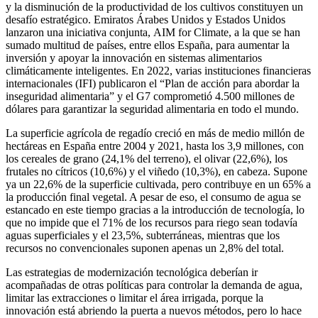
y la disminución de la productividad de los cultivos constituyen un
desafío estratégico. Emiratos Árabes Unidos y Estados Unidos
lanzaron una iniciativa conjunta, AIM for Climate, a la que se han
sumado multitud de países, entre ellos España, para aumentar la
inversión y apoyar la innovación en sistemas alimentarios
climáticamente inteligentes. En 2022, varias instituciones financieras
internacionales (IFI) publicaron el “Plan de acción para abordar la
inseguridad alimentaria” y el G7 comprometió 4.500 millones de
dólares para garantizar la seguridad alimentaria en todo el mundo.
La superficie agrícola de regadío creció en más de medio millón de
hectáreas en España entre 2004 y 2021, hasta los 3,9 millones, con
los cereales de grano (24,1% del terreno), el olivar (22,6%), los
frutales no cítricos (10,6%) y el viñedo (10,3%), en cabeza. Supone
ya un 22,6% de la superficie cultivada, pero contribuye en un 65% a
la producción final vegetal. A pesar de eso, el consumo de agua se
estancado en este tiempo gracias a la introducción de tecnología, lo
que no impide que el 71% de los recursos para riego sean todavía
aguas superficiales y el 23,5%, subterráneas, mientras que los
recursos no convencionales suponen apenas un 2,8% del total.
Las estrategias de modernización tecnológica deberían ir
acompañadas de otras políticas para controlar la demanda de agua,
limitar las extracciones o limitar el área irrigada, porque la
innovación está abriendo la puerta a nuevos métodos, pero lo hace