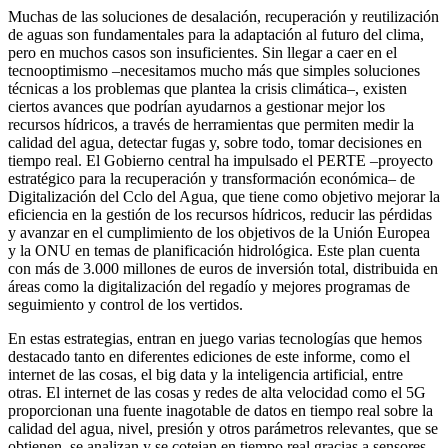
Muchas de las soluciones de desalación, recuperación y reutilización
de aguas son fundamentales para la adaptación al futuro del clima,
pero en muchos casos son insuficientes. Sin llegar a caer en el
tecnooptimismo –necesitamos mucho más que simples soluciones
técnicas a los problemas que plantea la crisis climática–, existen
ciertos avances que podrían ayudarnos a gestionar mejor los
recursos hídricos, a través de herramientas que permiten medir la
calidad del agua, detectar fugas y, sobre todo, tomar decisiones en
tiempo real. El Gobierno central ha impulsado el PERTE –proyecto
estratégico para la recuperación y transformación económica– de
Digitalización del Cclo del Agua, que tiene como objetivo mejorar la
eficiencia en la gestión de los recursos hídricos, reducir las pérdidas
y avanzar en el cumplimiento de los objetivos de la Unión Europea
y la ONU en temas de planificación hidrológica. Este plan cuenta
con más de 3.000 millones de euros de inversión total, distribuida en
áreas como la digitalización del regadío y mejores programas de
seguimiento y control de los vertidos.
En estas estrategias, entran en juego varias tecnologías que hemos
destacado tanto en diferentes ediciones de este informe, como el
internet de las cosas, el big data y la inteligencia artificial, entre
otras. El internet de las cosas y redes de alta velocidad como el 5G
proporcionan una fuente inagotable de datos en tiempo real sobre la
calidad del agua, nivel, presión y otros parámetros relevantes, que se
obtienen, se analizan y se cotejan en tiempo real gracias a sensores