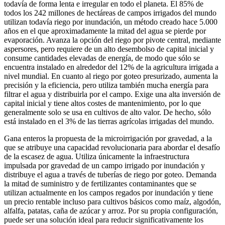
todavía de forma lenta e irregular en todo el planeta. El 85% de
todos los 242 millones de hectáreas de campos irrigados del mundo
utilizan todavía riego por inundación, un método creado hace 5.000
años en el que aproximadamente la mitad del agua se pierde por
evaporación. Avanza la opción del riego por pivote central, mediante
aspersores, pero requiere de un alto desembolso de capital inicial y
consume cantidades elevadas de energía, de modo que sólo se
encuentra instalado en alrededor del 12% de la agricultura irrigada a
nivel mundial. En cuanto al riego por goteo presurizado, aumenta la
precisión y la eficiencia, pero utiliza también mucha energía para
filtrar el agua y distribuirla por el campo. Exige una alta inversión de
capital inicial y tiene altos costes de mantenimiento, por lo que
generalmente solo se usa en cultivos de alto valor. De hecho, sólo
está instalado en el 3% de las tierras agrícolas irrigadas del mundo.
Gana enteros la propuesta de la microirrigación por gravedad, a la
que se atribuye una capacidad revolucionaria para abordar el desafío
de la escasez de agua. Utiliza únicamente la infraestructura
impulsada por gravedad de un campo irrigado por inundación y
distribuye el agua a través de tuberías de riego por goteo. Demanda
la mitad de suministro y de fertilizantes contaminantes que se
utilizan actualmente en los campos regados por inundación y tiene
un precio rentable incluso para cultivos básicos como maíz, algodón,
alfalfa, patatas, caña de azúcar y arroz. Por su propia configuración,
puede ser una solución ideal para reducir significativamente los