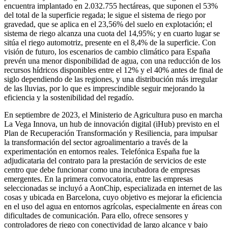
encuentra implantado en 2.032.755 hectáreas, que suponen el 53%
del total de la superficie regada; le sigue el sistema de riego por
gravedad, que se aplica en el 23,56% del suelo en explotación; el
sistema de riego alcanza una cuota del 14,95%; y en cuarto lugar se
sitúa el riego automotriz, presente en el 8,4% de la superficie. Con
visión de futuro, los escenarios de cambio climático para España
prevén una menor disponibilidad de agua, con una reducción de los
recursos hídricos disponibles entre el 12% y el 40% antes de final de
siglo dependiendo de las regiones, y una distribución más irregular
de las lluvias, por lo que es imprescindible seguir mejorando la
eficiencia y la sostenibilidad del regadío.
En septiembre de 2023, el Ministerio de Agricultura puso en marcha
La Vega Innova, un hub de innovación digital (iHub) previsto en el
Plan de Recuperación Transformación y Resiliencia, para impulsar
la transformación del sector agroalimentario a través de la
experimentación en entornos reales. Telefónica España fue la
adjudicataria del contrato para la prestación de servicios de este
centro que debe funcionar como una incubadora de empresas
emergentes. En la primera convocatoria, entre las empresas
seleccionadas se incluyó a AonChip, especializada en internet de las
cosas y ubicada en Barcelona, cuyo objetivo es mejorar la eficiencia
en el uso del agua en entornos agrícolas, especialmente en áreas con
dificultades de comunicación. Para ello, ofrece sensores y
controladores de riego con conectividad de largo alcance y bajo