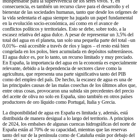
indispensable para la supervivencia de los seres vivos. Y, en
consecuencia, es también un recurso clave para el desarrollo y el
bienestar de las sociedades humanas, tanto que desde los orígenes de
la vida sedentaria el agua siempre ha jugado un papel fundamental
en la evolución socio-económica, así como en el avance de
conflictos políticos y territoriales. Esto se debe, sobre todo, a la
escasez relativa del agua dulce. A pesar de representar un 3,5% del
total del agua en el planeta, tan solo una pequeña parte del total –un
0,01%– está accesible a través de ríos y lagos – el resto está bien
congelada en los polos, bien acumulada en depósitos subterráneos.
El agua dulce es, por lo tanto, un recurso limitado y muy preciado.
En España, la importancia del agua en la economía es especialmente
relevante, debido a la dependencia de sectores clave como la
agricultura, que representa una parte significativa tanto del PIB
como del empleo del país. De hecho, la escasez de agua es una de
las principales causas de las malas cosechas de los últimos años que,
entre otras cosas, provocaron una subida sin precedentes del precio
del aceite de oliva no solo en España, sino también en otros países
productores de oro líquido como Portugal, Italia y Grecia.
La disponibilidad de agua en España es limitada y, además, está
distribuida de manera desigual a lo largo del territorio. A principios
de 2024, los embalses de algunas cuencas hidrográficas del norte de
España están al 70% de su capacidad, mientras que las reservas
tanto del sur de la península como de Cataluña están por debajo del