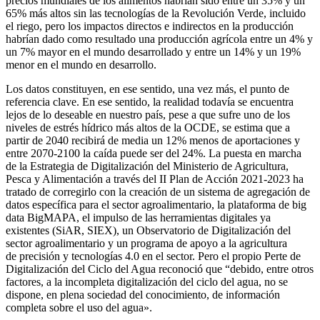
precios mundiales de los alimentos habrían sido entre un 35% y un
65% más altos sin las tecnologías de la Revolución Verde, incluido
el riego, pero los impactos directos e indirectos en la producción
habrían dado como resultado una producción agrícola entre un 4% y
un 7% mayor en el mundo desarrollado y entre un 14% y un 19%
menor en el mundo en desarrollo.
Los datos constituyen, en ese sentido, una vez más, el punto de
referencia clave. En ese sentido, la realidad todavía se encuentra
lejos de lo deseable en nuestro país, pese a que sufre uno de los
niveles de estrés hídrico más altos de la OCDE, se estima que a
partir de 2040 recibirá de media un 12% menos de aportaciones y
entre 2070-2100 la caída puede ser del 24%. La puesta en marcha
de la Estrategia de Digitalización del Ministerio de Agricultura,
Pesca y Alimentación a través del II Plan de Acción 2021-2023 ha
tratado de corregirlo con la creación de un sistema de agregación de
datos específica para el sector agroalimentario, la plataforma de big
data BigMAPA, el impulso de las herramientas digitales ya
existentes (SiAR, SIEX), un Observatorio de Digitalización del
sector agroalimentario y un programa de apoyo a la agricultura
de precisión y tecnologías 4.0 en el sector. Pero el propio Perte de
Digitalización del Ciclo del Agua reconoció que “debido, entre otros
factores, a la incompleta digitalización del ciclo del agua, no se
dispone, en plena sociedad del conocimiento, de información
completa sobre el uso del agua».