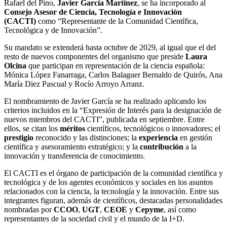
Rafael del Pino,
Javier García Martínez
, se ha incorporado al
Consejo Asesor de Ciencia, Tecnología e Innovación
(CACTI)
como “Representante de la Comunidad Científica,
Tecnológica y de Innovación”.
Su mandato se extenderá hasta octubre de 2029, al igual que el del
resto de nuevos componentes del organismo que preside
Laura
Olcina
que participan en representación de la ciencia española:
Mónica López Fanarraga, Carlos Balaguer Bernaldo de Quirós, Ana
María Diez Pascual y Rocío Arroyo Arranz.
El nombramiento de Javier García se ha realizado aplicando los
criterios incluidos en la “Expresión de Interés para la designación de
nuevos miembros del CACTI”, publicada en septiembre. Entre
ellos, se citan los
méritos
científicos, tecnológicos o innovadores; el
prestigio
reconocido y las distinciones; la
experiencia
en gestión
científica y asesoramiento estratégico; y la
contribución
a la
innovación y transferencia de conocimiento.
El CACTI es el órgano de participación de la comunidad científica y
tecnológica y de los agentes económicos y sociales en los asuntos
relacionados con la ciencia, la tecnología y la innovación. Entre sus
integrantes figuran, además de científicos, destacadas personalidades
nombradas por
CCOO
,
UGT
,
CEOE
y
Cepyme
, así como
representantes de la sociedad civil y el mundo de la I+D.