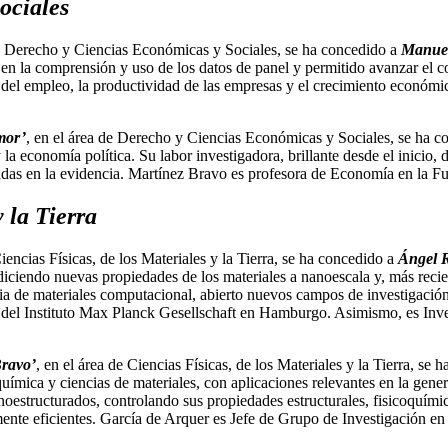
ociales
de Derecho y Ciencias Económicas y Sociales, se ha concedido a
Manuel
en la comprensión y uso de los datos de panel y permitido avanzar el 
el empleo, la productividad de las empresas y el crecimiento económico
mor’
, en el área de Derecho y Ciencias Económicas y Sociales, se ha 
y la economía política. Su labor investigadora, brillante desde el inici
 basadas en la evidencia. Martínez Bravo es profesora de Economía en l
 la Tierra
Ciencias Físicas, de los Materiales y la Tierra, se ha concedido a
Ángel 
ediciendo nuevas propiedades de los materiales a nanoescala y, más reci
ia de materiales computacional, abierto nuevos campos de investigación
del Instituto Max Planck Gesellschaft en Hamburgo. Asimismo, es Inves
Bravo’
, en el área de Ciencias Físicas, de los Materiales y la Tierra, se
 química y ciencias de materiales, con aplicaciones relevantes en la gene
noestructurados, controlando sus propiedades estructurales, fisicoquímic
mente eficientes. García de Arquer es Jefe de Grupo de Investigación en