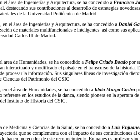
n el área de Ingenierías y Arquitectura, se ha concedido a
Francisco Ja
al, destacando sus contribuciones al desarrollo de estrategias novedos
Materiales de la Universidad Politécnica de Madrid.
’
, en el área de Ingenierías y Arquitectura, se ha concedido a
Daniel Ga
zación de materiales multifuncionales e inteligentes, así como sus aplica
rsidad Carlos III de Madrid.
 el área de Humanidades, se ha concedido a
Felipe Criado Boado
por su
 interactuado y modificado el paisaje en el transcurso de la historia
 procesar la información. Sus singulares líneas de investigación diero
de Ciencias del Patrimonio del CSIC.
, en el área de Humanidades, se ha concedido a
Idoia Murga Castro
po
eferente en los estudios de la danza, siendo pionera en la apertura de
 del Instituto de Historia del CSIC.
rea de Medicina y Ciencias de la Salud, se ha concedido a
Luis Enjuane
rayectoria que se complementa con el impacto de sus contribuciones al c
s le hacen merecedor de este reconocimiento. Enjuanes es profesor vin