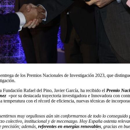
 entrega de los Premios Nacionales de Investigación 2023, que distingu
tigación.
 la Fundación Rafael del Pino, Javier García, ha recibido el
Premio Nacio
ínez
«por su destacada trayectoria investigadora e Innovadora con cont
aja temperatura con el récord de eficiencia, nuevas técnicas de incorpor
entirnos muy orgullosos aún sin conformarnos de todo lo conseguido p
zo colectivo, institucional y de mecenazgo. Hoy España ostenta relevan
e precisión; además,
referentes en energías renovables
, gracias en bu