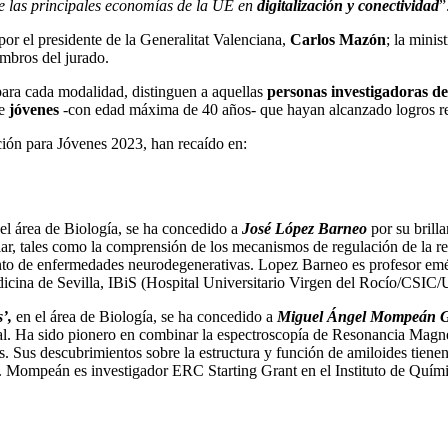
re las principales economías de la UE en
digitalización y conectividad
”
r el presidente de la Generalitat Valenciana,
Carlos Mazón
; la mini
embros del jurado.
ara cada modalidad, distinguen a aquellas
personas investigadoras 
de
jóvenes
-con edad máxima de 40 años- que hayan alcanzado logros rele
ación para Jóvenes 2023, han recaído en:
 el área de Biología, se ha concedido a
José López Barneo
por su brilla
lar, tales como la comprensión de los mecanismos de regulación de la re
iento de enfermedades neurodegenerativas. Lopez Barneo es profesor emér
icina de Sevilla, IBiS (Hospital Universitario Virgen del Rocío/CSIC/U
s’,
en el área de Biología, se ha concedido a
Miguel Ángel Mompeán 
ral. Ha sido pionero en combinar la espectroscopía de Resonancia Magnét
 Sus descubrimientos sobre la estructura y función de amiloides tienen
es. Mompeán es investigador ERC Starting Grant en el Instituto de Quím