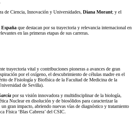
.
stra de Ciencia, Innovación y Universidades,
Diana Morant
; y el
de España
que destacan por su trayectoria y relevancia internacional en
vantes en las primeras etapas de sus carreras.
nte trayectoria vital y contribuciones pioneras a avances de gran
spiración por el oxígeno, el descubrimiento de células madre en el
ito de Fisiología y Biofísica de la Facultad de Medicina de la
niversidad de Sevilla).
García
por su visión innovadora y multidisciplinar de la biología,
ica Nuclear en disolución y de biosólidos para caracterizar la
 un gran impacto, abriendo nuevas vías de diagnóstico y tratamiento
ica Física ‘Blas Cabrera’ del CSIC.