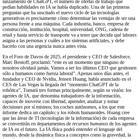
lanzamiento de ChatGPT, el número de ofertas de trabajo que
pedían habilidades en IA se había duplicado. Una de las primeras
preguntas que ha suscitado el nuevo ciclo de las tecnologías
generativas es precisamente cómo determinar las ventajas de ser una
persona frente a una máquina. Cada industria, banco, empresa de
construcción, institución, hospital, universidad, ONG, cadena de
retail y hasta servicio de transporte va a tener que decidir qué labores
asigna a las personas y cuáles a los sistemas artificiales, y debe
hacerlo con una urgencia nunca antes vista.
En el Foro de Davos de 2025, el presidente y CEO de Salesforce,
Marc Benioff, proclamó: “este es un momento que ninguno de
nosotros olvidará jamás. Vamos a ser los últimos CEO que gestionen
sólo a humanos como fuerza laboral”. Apenas unos días antes, el
fundador y CEO de Nvidia, Jensen Huang, había anunciado en el
CES de Las Vegas la llegada del “momento ChatGPT de la
robótica”. Tomará tres formas principalmente, según su visión: los
agentes de IA, que denomina trabajadores de la información,
capaces de moverse con libertad, aprender, analizar y tomar
decisiones por sí mismos; los coches autónomos, a los que este
informe dedica un capítulo; y los robots humanoides. Huang cree
que las áreas de TI (tecnologías de la información) de cada empresa
se convertirán en departamentos de
recursos humanos
de los agentes
de IA en el futuro. La IA física podrá entender el lenguaje del
mundo, desde la dinámica física a conceptos como la gravedad, la