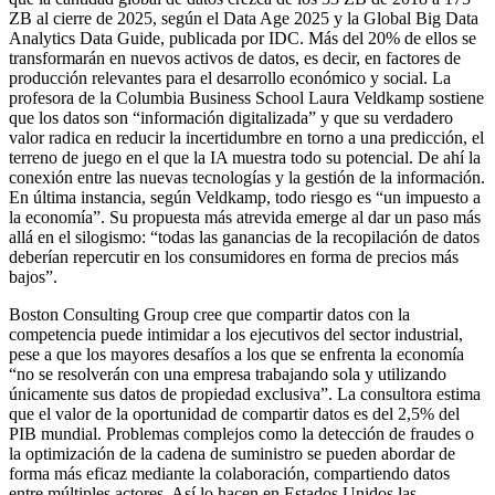
ZB al cierre de 2025, según el Data Age 2025 y la Global Big Data
Analytics Data Guide, publicada por IDC. Más del 20% de ellos se
transformarán en nuevos activos de datos, es decir, en factores de
producción relevantes para el desarrollo económico y social. La
profesora de la Columbia Business School Laura Veldkamp sostiene
que los datos son “información digitalizada” y que su verdadero
valor radica en reducir la incertidumbre en torno a una predicción, el
terreno de juego en el que la IA muestra todo su potencial. De ahí la
conexión entre las nuevas tecnologías y la gestión de la información.
En última instancia, según Veldkamp, todo riesgo es “un impuesto a
la economía”. Su propuesta más atrevida emerge al dar un paso más
allá en el silogismo: “todas las ganancias de la recopilación de datos
deberían repercutir en los consumidores en forma de precios más
bajos”.
Boston Consulting Group cree que compartir datos con la
competencia puede intimidar a los ejecutivos del sector industrial,
pese a que los mayores desafíos a los que se enfrenta la economía
“no se resolverán con una empresa trabajando sola y utilizando
únicamente sus datos de propiedad exclusiva”. La consultora estima
que el valor de la oportunidad de compartir datos es del 2,5% del
PIB mundial. Problemas complejos como la detección de fraudes o
la optimización de la cadena de suministro se pueden abordar de
forma más eficaz mediante la colaboración, compartiendo datos
entre múltiples actores. Así lo hacen en Estados Unidos las