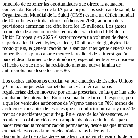
principio de exponer las oportunidades que ofrece la actuación
concertada. En el caso de la IA para mejorar los sistemas de salud, la
Organización Mundial de la Salud (OMS) estima un déficit mundial
de 10 millones de trabajadores médicos en 2030, aunque otras
previsiones aumentan esa cifra hasta los 15 millones. Los gastos
mundiales de atención médica equivalen ya a todo el PIB de la
Unión Europea y en 2025 el sector moverá un volumen de datos
superior a los 10 zettabytes, es decir, 10 billones de gigabytes. De
modo que sí, la generalización de la sanidad inteligente debería ser
imperativa. Capítulo aparte merece la realidad de la investigación
para el descubrimiento de antibióticos, especialmente si se considera
el hecho de que no se ha registrado ninguna nueva familia de
antimicrobianos desde los años 80.
Los coches autónomos circulan ya por ciudades de Estados Unidos
y China, aunque están sometidos todavía a férreas trabas
regulatorias: deben moverse por zonas prescritas, en las que han sido
ampliamente entrenados. Europa se mantiene firme al respecto, pese
a que los vehículos autónomos de Waymo tienen un 78% menos de
accidentes causantes de lesiones que el conductor humano y un 81%
menos de accidentes por airbag. En el caso de los biosensores, se
requiere la colaboración de un amplio abanico de industrias para
hacer realidad la monitorización permanente, desde las que innovan
en materiales como la microelectrónica y las baterías. La
disponibilidad de datos geoespaciales incidirá en el desarrollo de la