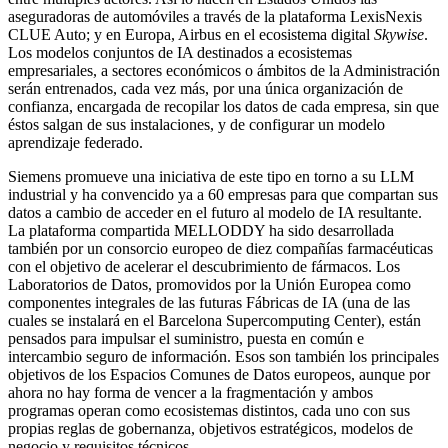
aseguradoras de automóviles a través de la plataforma LexisNexis
CLUE Auto; y en Europa, Airbus en el ecosistema digital
Skywise
.
Los modelos conjuntos de IA destinados a ecosistemas
empresariales, a sectores económicos o ámbitos de la Administración
serán entrenados, cada vez más, por una única organización de
confianza, encargada de recopilar los datos de cada empresa, sin que
éstos salgan de sus instalaciones, y de configurar un modelo
aprendizaje federado.
Siemens promueve una iniciativa de este tipo en torno a su LLM
industrial y ha convencido ya a 60 empresas para que compartan sus
datos a cambio de acceder en el futuro al modelo de IA resultante.
La plataforma compartida MELLODDY ha sido desarrollada
también por un consorcio europeo de diez compañías farmacéuticas
con el objetivo de acelerar el descubrimiento de fármacos. Los
Laboratorios de Datos, promovidos por la Unión Europea como
componentes integrales de las futuras Fábricas de IA (una de las
cuales se instalará en el Barcelona Supercomputing Center), están
pensados para impulsar el suministro, puesta en común e
intercambio seguro de información. Esos son también los principales
objetivos de los Espacios Comunes de Datos europeos, aunque por
ahora no hay forma de vencer a la fragmentación y ambos
programas operan como ecosistemas distintos, cada uno con sus
propias reglas de gobernanza, objetivos estratégicos, modelos de
negocio y requisitos técnicos.