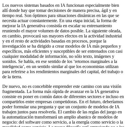
Los nuevos sistemas basados en IA funcionan especialmente bien
allí donde hay que tomar decisiones de manera precisa, ágil y en
tiempo real. Son óptimos para situaciones dinámicas en las que se
necesita actuar constantemente. En una etapa inicial, la forma de
mejorar la IA generativa consistía en escalar su entrenamiento
reuniendo el mayor volumen de datos posible. La siguiente oleada,
en cambio, provocará sus mayores efectos en la actividad industrial
y en el resto de actividades basadas en procesos, porque la
investigación se ha dirigido a crear modelos de IA más pequeños y
específicos, más eficientes y susceptibles de ser entrenados con casi
cualquier modalidad de información, no sólo texto, imágenes y
sonidos. Se habla, en ese sentido de los ‘retornos marginales a la
inteligencia’, en un sentido similar al que los economistas utilizan
para referirse a los rendimientos marginales del capital, del trabajo o
de la tierra.
De nuevo, no es concebible emprender este camino con una visión
fragmentada. La forma más rápida de avanzar en la IA generativa
consiste en poner en común datos de diferentes sectores e incluso en
compartirlos entre empresas competidoras. En el futuro, deberíamos
poder formular una pregunta y que un conjunto de modelos de IA
trabajen juntos para resolverla. El cambio de las reglas del juego en
la automatización transformará un amplio abanico de modelos de
negocio: del software como servicio, a la energía como servicio o la