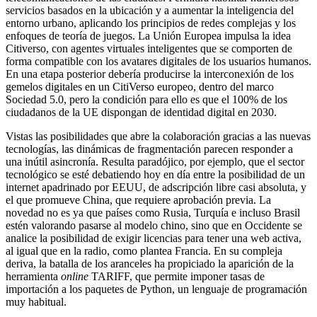
servicios basados ​​en la ubicación y a aumentar la inteligencia del
entorno urbano, aplicando los principios de redes complejas y los
enfoques de teoría de juegos. La Unión Europea impulsa la idea
Citiverso, con agentes virtuales inteligentes que se comporten de
forma compatible con los avatares digitales de los usuarios humanos.
En una etapa posterior debería producirse la interconexión de los
gemelos digitales en un CitiVerso europeo, dentro del marco
Sociedad 5.0, pero la condición para ello es que el 100% de los
ciudadanos de la UE dispongan de identidad digital en 2030.
Vistas las posibilidades que abre la colaboración gracias a las nuevas
tecnologías, las dinámicas de fragmentación parecen responder a
una inútil asincronía. Resulta paradójico, por ejemplo, que el sector
tecnológico se esté debatiendo hoy en día entre la posibilidad de un
internet apadrinado por EEUU, de adscripción libre casi absoluta, y
el que promueve China, que requiere aprobación previa. La
novedad no es ya que países como Rusia, Turquía e incluso Brasil
estén valorando pasarse al modelo chino, sino que en Occidente se
analice la posibilidad de exigir licencias para tener una web activa,
al igual que en la radio, como plantea Francia. En su compleja
deriva, la batalla de los aranceles ha propiciado la aparición de la
herramienta
online
TARIFF, que permite imponer tasas de
importación a los paquetes de Python, un lenguaje de programación
muy habitual.