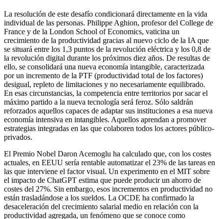
La resolución de este desafío condicionará directamente en la vida
individual de las personas. Philippe Aghion, profesor del College de
France y de la London School of Economics, vaticina un
crecimiento de la productividad gracias al nuevo ciclo de la IA que
se situará entre los 1,3 puntos de la revolución eléctrica y los 0,8 de
la revolución digital durante los próximos diez años. De resultas de
ello, se consolidará una nueva economía intangible, caracterizada
por un incremento de la PTF (productividad total de los factores)
desigual, repleto de limitaciones y no necesariamente equilibrado.
En esas circunstancias, la competencia entre territorios por sacar el
máximo partido a la nueva tecnología será feroz. Sólo saldrán
reforzados aquellos capaces de adaptar sus instituciones a esa nueva
economía intensiva en intangibles. Aquellos aprendan a promover
estrategias integradas en las que colaboren todos los actores público-
privados.
El Premio Nobel Daron Acemoglu ha calculado que, con los costes
actuales, en EEUU sería rentable automatizar el 23% de las tareas en
las que interviene el factor visual. Un experimento en el MIT sobre
el impacto de ChatGPT estima que puede producir un ahorro de
costes del 27%. Sin embargo, esos incrementos en productividad no
están trasladándose a los sueldos. La OCDE ha confirmado la
desaceleración del crecimiento salarial medio en relación con la
productividad agregada, un fenómeno que se conoce como