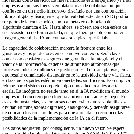
movilidad como servicio. La nueva filosofía está empujando ya a las
empresas a unir sus fuerzas en plataformas de colaboración que
confluyen en un medio inmersivo, diseñado por una computación
híbrida, digital y física, en el que la realidad extendida (XR) podría
ser parte de la constelación, junto a metaverso, blockchain,
algoritmia cuántica e IA. Hasta ahora, se observaba cada esfera de
ese ecosistema de forma aislada, sin que fuera posible componer la
imagen general. La IA generativa era la pieza que faltaba.
La capacidad de colaboración marcará la frontera entre los
ganadores y los perdedores en este nuevo contexto. Será clave
contar con ecosistemas seguros que garanticen la integridad y el
valor de la información, cadenas de suministro autónomas que
procesen miles de millones de predicciones al día, adaptativas, en las
que resulte complicado distinguir entre la actividad
online
y la física,
en las que las partes estén interconectadas, sin fricción. Esto implica
reimaginar el sistema completo, algo nunca hecho antes a esta
escala. La incógnita no reside tanto en si la IA modificará el mundo
empresarial como en quién logrará aprovecharla antes y mejor. En
estas circunstancias, las empresas deben evitar que sus plantillas se
dividan en trabajadores digitales y analógicos, y deberán asegurarse
de educar a los consumidores para que aprendan a reconocer las
posibilidades de la implementación de la IA en el futuro.
Los datos adquieren, por consiguiente, un nuevo valor. Se espera
que la cantidad global de datos crezca de los 33 ZB de 2018 a 175