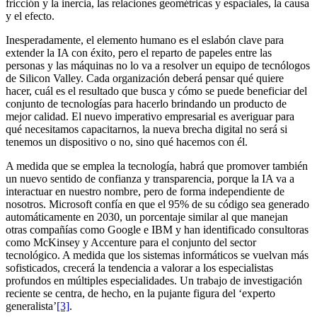
fricción y la inercia, las relaciones geométricas y espaciales, la causa
y el efecto.
Inesperadamente, el elemento humano es el eslabón clave para
extender la IA con éxito, pero el reparto de papeles entre las
personas y las máquinas no lo va a resolver un equipo de tecnólogos
de Silicon Valley. Cada organización deberá pensar qué quiere
hacer, cuál es el resultado que busca y cómo se puede beneficiar del
conjunto de tecnologías para hacerlo brindando un producto de
mejor calidad. El nuevo imperativo empresarial es averiguar para
qué necesitamos capacitarnos, la nueva brecha digital no será si
tenemos un dispositivo o no, sino qué hacemos con él.
A medida que se emplea la tecnología, habrá que promover también
un nuevo sentido de confianza y transparencia, porque la IA va a
interactuar en nuestro nombre, pero de forma independiente de
nosotros. Microsoft confía en que el 95% de su código sea generado
automáticamente en 2030, un porcentaje similar al que manejan
otras compañías como Google e IBM y han identificado consultoras
como McKinsey y Accenture para el conjunto del sector
tecnológico. A medida que los sistemas informáticos se vuelvan más
sofisticados, crecerá la tendencia a valorar a los especialistas
profundos en múltiples especialidades. Un trabajo de investigación
reciente se centra, de hecho, en la pujante figura del ‘experto
generalista’
[3]
.