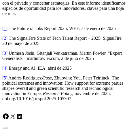
con el privado y concertar estrategias. En este informe identificamos
espacios de oportunidad para los innovadores, claves para una hoja
de ruta.
[1]
The Future of Jobs Report 2025, WEF, 7 de enero de 2025
[2]
The SignalFire State of Tech Talent Report – 2025, SignalFire,
20 de mayo de 2025
[3]
Unmesh Joshi, Gitanjali Venkatraman, Martin Fowler, “Expert
Generalists”, martinfowler.com, 2 de julio de 2025
[4]
Energy and AI, IEA, abril de 2025
[5]
Andrés Rodríguez-Pose, Zhuoying You, Peter Teirlinck, The
political extremes and innovation: How support for extreme parties
shapes overall and green scientific research and technological
innovation in Europe,
Research Policy
, noviembre de 2025,
doi.org/10.1016/j.respol.2025.105307
Facebook
X
LinkedIn