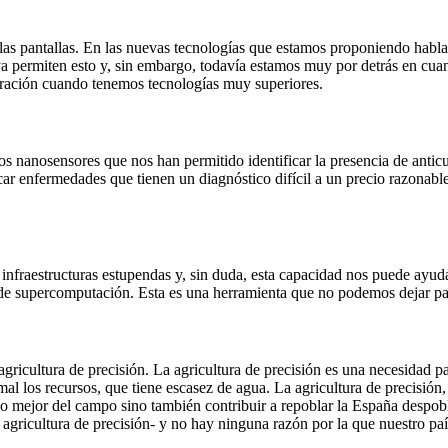
las pantallas. En las nuevas tecnologías que estamos proponiendo hablam
 ya permiten esto y, sin embargo, todavía estamos muy por detrás en cua
eneración cuando tenemos tecnologías muy superiores.
 los nanosensores que nos han permitido identificar la presencia de ant
icar enfermedades que tienen un diagnóstico difícil a un precio razonabl
fraestructuras estupendas y, sin duda, esta capacidad nos puede ayuda
d de supercomputación. Esta es una herramienta que no podemos dejar pa
agricultura de precisión. La agricultura de precisión es una necesidad par
los recursos, que tiene escasez de agua. La agricultura de precisión, es
urso mejor del campo sino también contribuir a repoblar la España despo
e agricultura de precisión- y no hay ninguna razón por la que nuestro pa