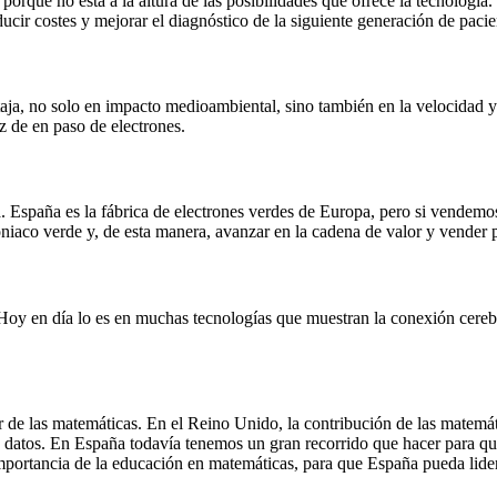
porque no está a la altura de las posibilidades que ofrece la tecnología
ducir costes y mejorar el diagnóstico de la siguiente generación de pacie
aja, no solo en impacto medioambiental, sino también en la velocidad y
ez de en paso de electrones.
España es la fábrica de electrones verdes de Europa, pero si vendemos 
niaco verde y, de esta manera, avanzar en la cadena de valor y vender p
Hoy en día lo es en muchas tecnologías que muestran la conexión cereb
 de las matemáticas. En el Reino Unido, la contribución de las matemátic
, datos. En España todavía tenemos un gran recorrido que hacer para que 
importancia de la educación en matemáticas, para que España pueda lider