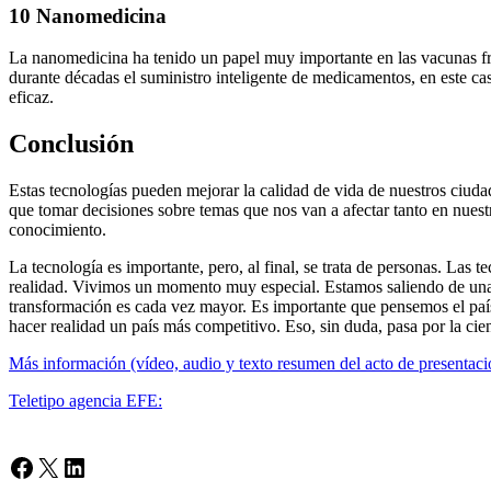
10 Nanomedicina
La nanomedicina ha tenido un papel muy importante en las vacunas fren
durante décadas el suministro inteligente de medicamentos, en este cas
eficaz.
Conclusión
Estas tecnologías pueden mejorar la calidad de vida de nuestros ciud
que tomar decisiones sobre temas que nos van a afectar tanto en nuest
conocimiento.
La tecnología es importante, pero, al final, se trata de personas. Las
realidad. Vivimos un momento muy especial. Estamos saliendo de una 
transformación es cada vez mayor. Es importante que pensemos el país
hacer realidad un país más competitivo. Eso, sin duda, pasa por la cien
Más información (vídeo, audio y texto resumen del acto de presentaci
Teletipo agencia EFE:
Facebook
X
LinkedIn