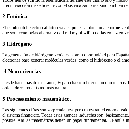
Todos hemos sufrido la telemedicina durante este último año y medio, 
una interacción más eficiente con el sistema sanitario, sino también re
2 Fotónica
El cambio del electrón al fotón va a suponer también una enorme vent
que son tecnologías alternativas al radar y al wifi basadas en luz en v
3 Hidrógeno
La generación de hidrógeno verde es la gran oportunidad para España. 
electrones para generar moléculas verdes, como el hidrógeno o el amo
4 Neurociencias
Desde hace más de cien años, España ha sido líder en neurociencias. 
ordenadores muchísimo más natural.
5 Procesamiento matemático.
Las siguientes cifras son sorprendentes, pero muestran el enorme valor
el sistema financiero. Todas estas grandes industrias son, básicamente
posible. Ahí las matemáticas tienen un papel fundamental. De ahí la 