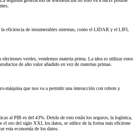
. La segunda generación de telemedicina no solo va a hacer posible
ntes.
 la eficiencia de innumerables sistemas, como el LIDAR y el LIFI,
electrones verdes, vendemos materia prima. La idea es utilizar estos
roductos de alto valor añadido en vez de materias primas.
ro-máquina que nos va a permitir una interacción con robots y
as al PIB es del 43%. Detrás de esto están los seguros, la logística,
el oro del siglo XXI, los datos, se utilice de la forma más eficiente
ar esta economía de los datos.