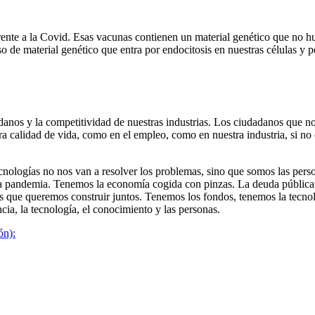
te a la Covid. Esas vacunas contienen un material genético que no hubi
o de material genético que entra por endocitosis en nuestras células y 
adanos y la competitividad de nuestras industrias. Los ciudadanos que 
ra calidad de vida, como en el empleo, como en nuestra industria, si n
 tecnologías no nos van a resolver los problemas, sino que somos las per
pandemia. Tenemos la economía cogida con pinzas. La deuda pública es
 que queremos construir juntos. Tenemos los fondos, tenemos la tecnol
cia, la tecnología, el conocimiento y las personas.
ón):