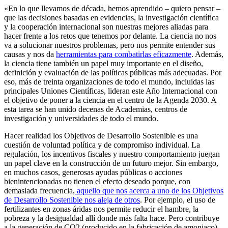
«En lo que llevamos de década, hemos aprendido – quiero pensar –
que las decisiones basadas en evidencias, la investigación científica
y la cooperación internacional son nuestras mejores aliadas para
hacer frente a los retos que tenemos por delante. La ciencia no nos
va a solucionar nuestros problemas, pero nos permite entender sus
causas y nos da
herramientas para combatirlas eficazmente
. Además,
la ciencia tiene también un papel muy importante en el diseño,
definición y evaluación de las políticas públicas más adecuadas. Por
eso, más de treinta organizaciones de todo el mundo, incluidas las
principales Uniones Científicas, lideran este Año Internacional con
el objetivo de poner a la ciencia en el centro de la Agenda 2030. A
esta tarea se han unido decenas de Academias, centros de
investigación y universidades de todo el mundo.
Hacer realidad los Objetivos de Desarrollo Sostenible es una
cuestión de voluntad política y de compromiso individual. La
regulación, los incentivos fiscales y nuestro comportamiento juegan
un papel clave en la construcción de un futuro mejor. Sin embargo,
en muchos casos, generosas ayudas públicas o acciones
bienintencionadas no tienen el efecto deseado porque, con
demasiada frecuencia,
aquello que nos acerca a uno de los Objetivos
de Desarrollo Sostenible nos aleja de otros
. Por ejemplo, el uso de
fertilizantes en zonas áridas nos permite reducir el hambre, la
pobreza y la desigualdad allí donde más falta hace. Pero contribuye
a la generación de CO2 (producido en la fabricación de amoniaco),