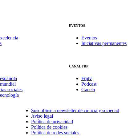
EVENTOS
xcelencia
Eventos
s
Iniciativas permanentes
CANAL FRP
española
Frptv
mundial
Podcast
ias sociales
Gaceta
tecnología
Suscribirse a newsletter de ciencia y sociedad
Aviso legal
Política de privacidad
Política de cookies
Política de redes sociales