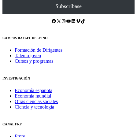
Subscríbase
Facebook
X
Instagram
YouTube
LinkedIn
Vimeo
TikTok
CAMPUS RAFAEL DEL PINO
Formación de Dirigentes
Talento joven
Cursos y programas
INVESTIGACIÓN
Economía española
Economía mundial
Otras ciencias sociales
Ciencia y tecnología
CANAL FRP
Frptv