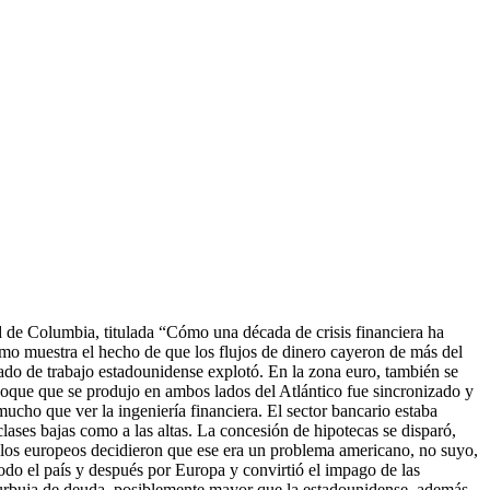
 de Columbia, titulada “Cómo una década de crisis financiera ha
omo muestra el hecho de que los flujos de dinero cayeron de más del
cado de trabajo estadounidense explotó. En la zona euro, también se
choque que se produjo en ambos lados del Atlántico fue sincronizado y
mucho que ver la ingeniería financiera. El sector bancario estaba
 clases bajas como a las altas. La concesión de hipotecas se disparó,
8, los europeos decidieron que ese era un problema americano, no suyo,
 todo el país y después por Europa y convirtió el impago de las
 burbuja de deuda, posiblemente mayor que la estadounidense, además