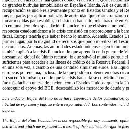
de grandes burbujas inmobiliarias en España e Irlanda. Así es que, si la
recuperación se inició relativamente pronto en Estados Unidos y el R
fue, en parte, por aplicar políticas de austeridad que se sincronizaro
tomar medidas para estabilizar el sistema bancario, mientras que en E
no era una tierra de especulación financiera y que el sistema no pod
respuesta estadounidense a la crisis consistió en proporcionar a la ba
fiscal. Europa tendría que haber hecho lo mismo. Además, Estados Un
primer lugar, por la magnitud de recursos que pudo movilizar el Tesoro
de contactos. Además, las autoridades estadounidenses ejercieron un 
también aplicó a la crisis financiera lo que aprendió en la guerra de V
prestamista global de último recurso, lo que salvó al mundo porque el 
suficientes para acceder a las líneas de crédito de la Reserva Federal
en una sola vez, a cambio de una cantidad similar en euros. Esa liqui
europeos por encima, incluso, de la que podrían obtener en otras circ
no sucedió lo mismo, con lo que la crisis bancaria se convirtió en una 
fue más fácil en un estado nación, como Estados Unidos, que en la Uni
conseguir el apoyo del BCE, desestabilizó los mercados de deuda y pr
La Fundación Rafael del Pino no se hace responsable de los comentarios, opi
libertad de expresión y bajo su entera responsabilidad. Los contenidos inclui
autores.
The Rafael del Pino Foundation is not responsible for any comments, opinion
activities and which are expressed as a result of their inalienable right to fr