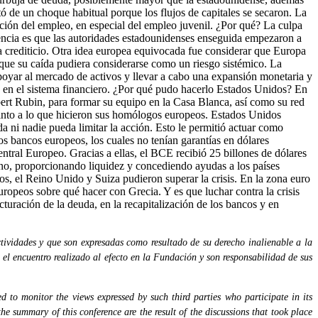
ató de un choque habitual porque los flujos de capitales se secaron. La
ción del empleo, en especial del empleo juvenil. ¿Por qué? La culpa
erencia es que las autoridades estadounidenses enseguida empezaron a
ma crediticio. Otra idea europea equivocada fue considerar que Europa
 que su caída pudiera considerarse como un riesgo sistémico. La
 apoyar al mercado de activos y llevar a cabo una expansión monetaria y
 en el sistema financiero. ¿Por qué pudo hacerlo Estados Unidos? En
obert Rubin, para formar su equipo en la Casa Blanca, así como su red
tinto a lo que hicieron sus homólogos europeos. Estados Unidos
da ni nadie pueda limitar la acción. Esto le permitió actuar como
os bancos europeos, los cuales no tenían garantías en dólares
entral Europeo. Gracias a ellas, el BCE recibió 25 billones de dólares
vino, proporcionando liquidez y concediendo ayudas a los países
os, el Reino Unido y Suiza pudieron superar la crisis. En la zona euro
europeos sobre qué hacer con Grecia. Y es que luchar contra la crisis
turación de la deuda, en la recapitalización de los bancos y en
tividades y que son expresadas como resultado de su derecho inalienable a la
 el encuentro realizado al efecto en la Fundación y son responsabilidad de sus
 to monitor the views expressed by such third parties who participate in its
the summary of this conference are the result of the discussions that took place