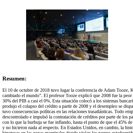
Resumen:
El 10 de octubre de 2018 tuvo lugar la conferencia de Adam Tooze, K
cambiado el mundo”. El profesor Tooze explicó que 2008 fue la peor cr
30% del PIB a casi el 0%. Esta situación colocó a los sistemas bancar
produjo el colapso del crédito a partir de 2008 y el desempleo se dis
tuvo consecuencias políticas en las relaciones trasatlánticas. Todo em
descontrolado e impulsó la contratación de créditos por parte de los par
con lo que la burbuja se fue inflando, hasta el punto de que el 45% d
y no hicieron nada al respecto. En Estados Unidos, en cambio, la histor
hipotecas en las zonas marginales donde vivían los negros estadouni