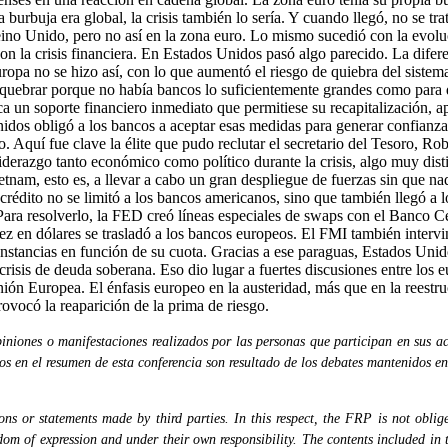
 burbuja era global, la crisis también lo sería. Y cuando llegó, no se tr
eino Unido, pero no así en la zona euro. Lo mismo sucedió con la evolu
n con la crisis financiera. En Estados Unidos pasó algo parecido. La dif
uropa no se hizo así, con lo que aumentó el riesgo de quiebra del siste
ía quebrar porque no había bancos lo suficientemente grandes como para
nca un soporte financiero inmediato que permitiese su recapitalización,
idos obligó a los bancos a aceptar esas medidas para generar confianza
. Aquí fue clave la élite que pudo reclutar el secretario del Tesoro, R
liderazgo tanto económico como político durante la crisis, algo muy dis
ietnam, esto es, a llevar a cabo un gran despliegue de fuerzas sin que na
crédito no se limitó a los bancos americanos, sino que también llegó a l
. Para resolverlo, la FED creó líneas especiales de swaps con el Banco C
dez en dólares se trasladó a los bancos europeos. El FMI también inter
unstancias en función de su cuota. Gracias a ese paraguas, Estados Unid
crisis de deuda soberana. Eso dio lugar a fuertes discusiones entre los 
ón Europea. El énfasis europeo en la austeridad, más que en la reestruc
ovocó la reaparición de la prima de riesgo.
niones o manifestaciones realizados por las personas que participan en sus ac
dos en el resumen de esta conferencia son resultado de los debates mantenidos en
s or statements made by third parties. In this respect, the FRP is not obliged
eedom of expression and under their own responsibility. The contents included in 