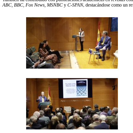
ABC, BBC, Fox News, MSNBC
y
C-SPAN
, destacándose como un ref