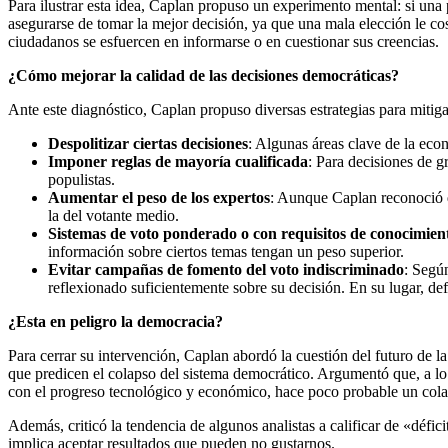
Para ilustrar esta idea, Caplan propuso un experimento mental: si una
asegurarse de tomar la mejor decisión, ya que una mala elección le cos
ciudadanos se esfuercen en informarse o en cuestionar sus creencias.
¿Cómo mejorar la calidad de las decisiones democráticas?
Ante este diagnóstico, Caplan propuso diversas estrategias para mitigar 
Despolitizar ciertas decisiones
: Algunas áreas clave de la eco
Imponer reglas de mayoría cualificada
: Para decisiones de g
populistas.
Aumentar el peso de los expertos
: Aunque Caplan reconoció q
la del votante medio.
Sistemas de voto ponderado o con requisitos de conocimien
información sobre ciertos temas tengan un peso superior.
Evitar campañas de fomento del voto indiscriminado
: Segú
reflexionado suficientemente sobre su decisión. En su lugar, def
¿Esta en peligro la democracia?
Para cerrar su intervención, Caplan abordó la cuestión del futuro de l
que predicen el colapso del sistema democrático. Argumentó que, a lo la
con el progreso tecnológico y económico, hace poco probable un colap
Además, criticó la tendencia de algunos analistas a calificar de «défic
implica aceptar resultados que pueden no gustarnos.