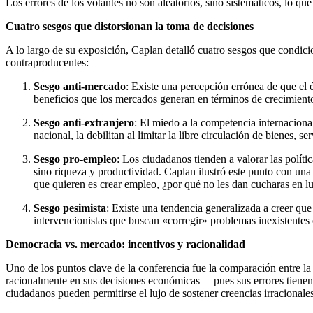
Los errores de los votantes no son aleatorios, sino sistemáticos, lo que 
Cuatro sesgos que distorsionan la toma de decisiones
A lo largo de su exposición, Caplan detalló cuatro sesgos que condici
contraproducentes:
Sesgo anti-mercado
: Existe una percepción errónea de que el 
beneficios que los mercados generan en términos de crecimiento
Sesgo anti-extranjero
: El miedo a la competencia internaciona
nacional, la debilitan al limitar la libre circulación de bienes, ser
Sesgo pro-empleo
: Los ciudadanos tienden a valorar las polít
sino riqueza y productividad. Caplan ilustró este punto con una
que quieren es crear empleo, ¿por qué no les dan cucharas en lu
Sesgo pesimista
: Existe una tendencia generalizada a creer qu
intervencionistas que buscan «corregir» problemas inexistentes
Democracia vs. mercado: incentivos y racionalidad
Uno de los puntos clave de la conferencia fue la comparación entre l
racionalmente en sus decisiones económicas —pues sus errores tienen 
ciudadanos pueden permitirse el lujo de sostener creencias irracionales