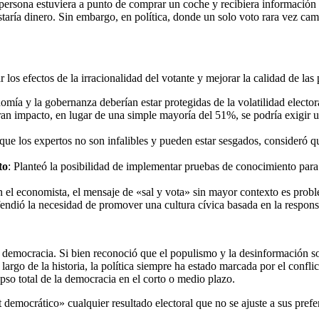
 persona estuviera a punto de comprar un coche y recibiera información 
taría dinero. Sin embargo, en política, donde un solo voto rara vez camb
los efectos de la irracionalidad del votante y mejorar la calidad de las p
nomía y la gobernanza deberían estar protegidas de la volatilidad electo
ran impacto, en lugar de una simple mayoría del 51%, se podría exigir 
ue los expertos no son infalibles y pueden estar sesgados, consideró q
to
: Planteó la posibilidad de implementar pruebas de conocimiento para
n el economista, el mensaje de «sal y vota» sin mayor contexto es probl
endió la necesidad de promover una cultura cívica basada en la responsab
a democracia. Si bien reconoció que el populismo y la desinformación son
rgo de la historia, la política siempre ha estado marcada por el conflict
so total de la democracia en el corto o medio plazo.
it democrático» cualquier resultado electoral que no se ajuste a sus pref