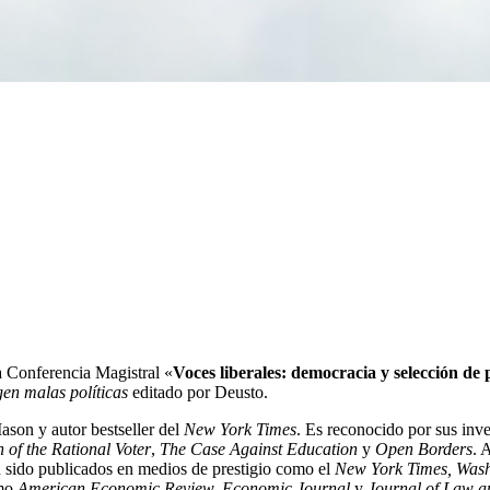
a Conferencia Magistral «
Voces liberales: democracia y selección de p
gen malas políticas
editado por Deusto.
son y autor bestseller del
New York Times
. Es reconocido por sus inve
 of the Rational Voter
,
The Case Against Education
y
Open Borders
. 
n sido publicados en medios de prestigio como el
New York Times, Wash
omo
American Economic Review, Economic Journal
y
Journal of Law 