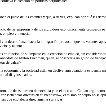
conlleva la elección de políticas perjudiciales.
onan el juicio de los votantes y que, a su vez, explican por qué las dem
éxito de las empresas y de los individuos económicamente prósperos se l
, empleo y bienestar.
l y la desconfianza hacia la inmigración provocan que los votantes apoy
vicios y talento.
icas en función de su impacto en la creación de empleo, sin considerar q
 anécdota de Milton Friedman, quien, al observar a un grupo de trabajad
gar de palas?».
e la economía y la sociedad están en declive, aun cuando la evidencia mu
 o mal diagnosticados.
a toma de decisiones en democracia y en el mercado. Caplan argumentó q
consecuencias directas en su bienestar—, el mismo principio no se apli
 sin que ello afecte directamente sus vidas.