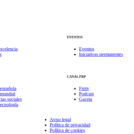
EVENTOS
xcelencia
Eventos
s
Iniciativas permanentes
CANAL FRP
española
Frptv
mundial
Podcast
ias sociales
Gaceta
tecnología
Aviso legal
Política de privacidad
Política de cookies