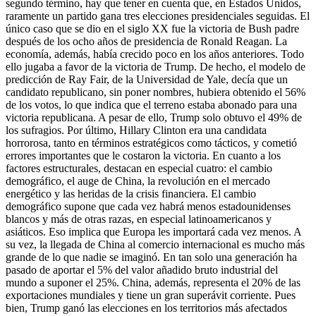
segundo término, hay que tener en cuenta que, en Estados Unidos,
raramente un partido gana tres elecciones presidenciales seguidas. El
único caso que se dio en el siglo XX fue la victoria de Bush padre
después de los ocho años de presidencia de Ronald Reagan. La
economía, además, había crecido poco en los años anteriores. Todo
ello jugaba a favor de la victoria de Trump. De hecho, el modelo de
predicción de Ray Fair, de la Universidad de Yale, decía que un
candidato republicano, sin poner nombres, hubiera obtenido el 56%
de los votos, lo que indica que el terreno estaba abonado para una
victoria republicana. A pesar de ello, Trump solo obtuvo el 49% de
los sufragios. Por último, Hillary Clinton era una candidata
horrorosa, tanto en términos estratégicos como tácticos, y cometió
errores importantes que le costaron la victoria. En cuanto a los
factores estructurales, destacan en especial cuatro: el cambio
demográfico, el auge de China, la revolución en el mercado
energético y las heridas de la crisis financiera. El cambio
demográfico supone que cada vez habrá menos estadounidenses
blancos y más de otras razas, en especial latinoamericanos y
asiáticos. Eso implica que Europa les importará cada vez menos. A
su vez, la llegada de China al comercio internacional es mucho más
grande de lo que nadie se imaginó. En tan solo una generación ha
pasado de aportar el 5% del valor añadido bruto industrial del
mundo a suponer el 25%. China, además, representa el 20% de las
exportaciones mundiales y tiene un gran superávit corriente. Pues
bien, Trump ganó las elecciones en los territorios más afectados