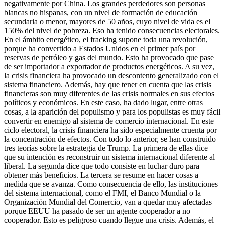
negativamente por China. Los grandes perdedores son personas
blancas no hispanas, con un nivel de formación de educación
secundaria o menor, mayores de 50 años, cuyo nivel de vida es el
150% del nivel de pobreza. Eso ha tenido consecuencias electorales.
En el ámbito energético, el fracking supone toda una revolución,
porque ha convertido a Estados Unidos en el primer país por
reservas de petróleo y gas del mundo. Esto ha provocado que pase
de ser importador a exportador de productos energéticos. A su vez,
la crisis financiera ha provocado un descontento generalizado con el
sistema financiero. Además, hay que tener en cuenta que las crisis
financieras son muy diferentes de las crisis normales en sus efectos
políticos y económicos. En este caso, ha dado lugar, entre otras
cosas, a la aparición del populismo y para los populistas es muy fácil
convertir en enemigo al sistema de comercio internacional. En este
ciclo electoral, la crisis financiera ha sido especialmente cruenta por
la concentración de efectos. Con todo lo anterior, se han construido
tres teorías sobre la estrategia de Trump. La primera de ellas dice
que su intención es reconstruir un sistema internacional diferente al
liberal. La segunda dice que todo consiste en luchar duro para
obtener más beneficios. La tercera se resume en hacer cosas a
medida que se avanza. Como consecuencia de ello, las instituciones
del sistema internacional, como el FMI, el Banco Mundial o la
Organización Mundial del Comercio, van a quedar muy afectadas
porque EEUU ha pasado de ser un agente cooperador a no
cooperador. Esto es peligroso cuando llegue una crisis. Además, el