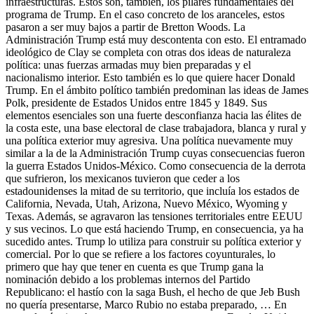
infraestructuras. Estos son, también, los pilares fundamentales del
programa de Trump. En el caso concreto de los aranceles, estos
pasaron a ser muy bajos a partir de Bretton Woods. La
Administración Trump está muy descontenta con esto. El entramado
ideológico de Clay se completa con otras dos ideas de naturaleza
política: unas fuerzas armadas muy bien preparadas y el
nacionalismo interior. Esto también es lo que quiere hacer Donald
Trump. En el ámbito político también predominan las ideas de James
Polk, presidente de Estados Unidos entre 1845 y 1849. Sus
elementos esenciales son una fuerte desconfianza hacia las élites de
la costa este, una base electoral de clase trabajadora, blanca y rural y
una política exterior muy agresiva. Una política nuevamente muy
similar a la de la Administración Trump cuyas consecuencias fueron
la guerra Estados Unidos-México. Como consecuencia de la derrota
que sufrieron, los mexicanos tuvieron que ceder a los
estadounidenses la mitad de su territorio, que incluía los estados de
California, Nevada, Utah, Arizona, Nuevo México, Wyoming y
Texas. Además, se agravaron las tensiones territoriales entre EEUU
y sus vecinos. Lo que está haciendo Trump, en consecuencia, ya ha
sucedido antes. Trump lo utiliza para construir su política exterior y
comercial. Por lo que se refiere a los factores coyunturales, lo
primero que hay que tener en cuenta es que Trump gana la
nominación debido a los problemas internos del Partido
Republicano: el hastío con la saga Bush, el hecho de que Jeb Bush
no quería presentarse, Marco Rubio no estaba preparado, … En