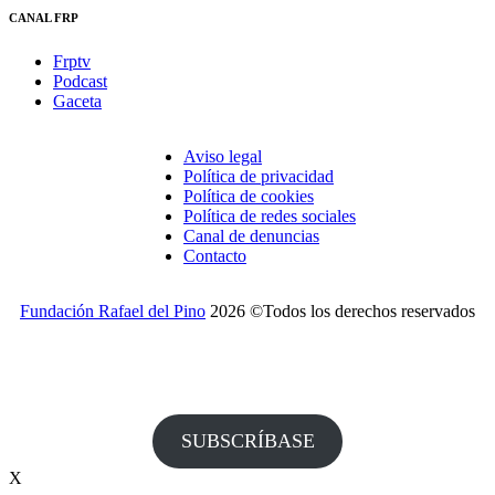
CANAL FRP
Frptv
Podcast
Gaceta
Aviso legal
Política de privacidad
Política de cookies
Política de redes sociales
Canal de denuncias
Contacto
Fundación Rafael del Pino
2026 ©Todos los derechos reservados
¿Desea recibir invitaciones a nuestros actos y otras
informaciones de la Fundación?
SUBSCRÍBASE
X