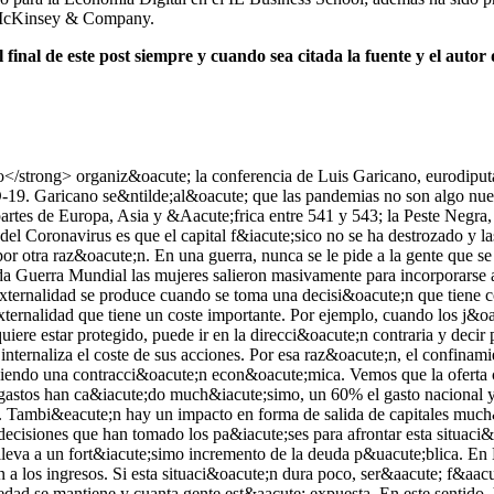
 McKinsey & Company.
final de este post siempre y cuando sea citada la fuente y el autor
ci&oacute;n contra la enfermedad se mantiene y cuanta gente est&aacute; expuesta. En este sentido, hay tres escenarios. Si el confinamiento termina en verano, hay distanciamiento social, se viaja menos, hay teletrabajo y se produce un rebrote en oto&ntilde;o que se pueda controlar, la econom&iacute;a repuntar&aacute; en la segunda mitad del a&ntilde;o. El peor escenario ser&iacute;a que el confinamiento volviese en invierto y no se controlara el rebrote. Entonces se producir&iacute;a otra ca&iacute;da del PIB. Pero si el virus muere, entonces la situaci&oacute;n mejorar&aacute; r&aacute;pidamente porque todo volver&iacute;a a la normalidad. Las decisiones de pol&iacute;tica econ&oacute;mica que se est&aacute;n tomando tienen unos objetivos claros. Si se deja que la enfermedad siga su curso, es malo para la salud, pero la recesi&oacute;n es m&aacute;s suave. Si se ataca la enfermedad, es bueno para la salud, pero la recesi&oacute;n es m&aacute;s profunda. Teniendo esto en cuenta, el objetivo ha sido que caiga la econom&iacute;a para proteger la salud y que tengamos una recesi&oacute;n en forma de V, como ha pasado en China. A partir de ah&iacute; se han tomado una serie de decisiones, que vienen explicadas por tres problemas. El primero es que el flujo de renta de los hogares a los negocios se para porque el gasto cae. El segundo es que se detiene tambi&eacute;n el flujo de sueldos y salarios. Por &uacute;ltimo, se congelan los pr&eacute;stamos a los negocios. Por ello, lo que hay que hacer es proteger a los trabajadores y sus ingresos, incluso estando en cuarentena y qued&aacute;ndose en casa. Segundo, hay que garantizar la liquidez de las empresas. Tercero, hay que apoyar al sistema financiero para que no se hunda. Son las acciones que se han estado tomando estos meses. Los sectores en los que el empleo se ve m&aacute;s afectado son construcci&oacute;n, hosteler&iacute;a, arte y cultura. En los servicios, el efecto sobre el empleo es menor. Y en las industrias primarias y los sectores que pueden funcionar con teletrabajo es todav&iacute;a m&aacute;s peque&ntilde;o. La crisis tiene impactos muy diferentes en los pa&iacute;ses dependiendo de cu&aacute;l sea la estructura econ&oacute;mica de cada uno de ellos. En Espa&ntilde;a, el 70% de los trabajos no se pueden realizar desde casa, debido al peso del comercio, el transporte, los hoteles y el turismo. Un pa&iacute;s que tiene muchos empleos de ese tipo es un pa&iacute;s que sufre m&aacute;s. Espa&ntilde;a, por ello, es el tercer pa&iacute;s m&aacute;s vulnerable. Los empleos que m&aacute;s se conservan son los de mayores ingresos. De los de m&aacute;s bajos no se conserva casi ninguno. Por eso, la tasa de desempleo es m&aacute;s alta en los tramos de salarios bajos que en los altos. Para proteger a las personas se han adoptado medidas relacionadas con el mercado laboral como las bajas por enfermedad, la ampliaci&oacute;n del seguro de desempleo, los subsidios salariales, las medidas de protecci&oacute;n del empleo, como los ERTEs y los minijobs, porque se pretende que se mantenga el v&iacute;nculo entre trabajador y empresa. As&iacute; se reducen los despidos y se permite que la relaci&oacute;n laboral contin&uacute;e, pero con el trabajador cobrando de otra parte. Un segundo grupo de medidas est&aacute; destinado a proteger a las empresas, en particular de transporte y a las ti