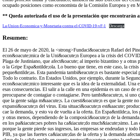
ocupado posiciones como economista de la Comisión Europea y en
** Queda autorizada el uso de la presentación que encontrarán al 
La-Union-Economica-y-Monetaria-contra-el-COVID-19-vF-1
Descarga
Resumen:
El 26 de mayo de 2020, la <strong>Fundaci&oacute;n Rafael del Pino</strong> organiz&oacute; la conferencia de Luis Garicano, eurodiputado y vicepresidente de Renew Europe, titulada &ldquo;La respuesta econ&oacute;mica de la Uni&oacute;n Europea a la crisis del COVID-19. Garicano se&ntilde;al&oacute; que las pandemias no son algo nuevo en la historia. Las hemos tenido en el pasado. Por ejemplo, la Plaga de Justiniano, que afect&oacute; al imperio bizantino y a otras partes de Europa, Asia y &Aacute;frica entre 541 y 543; la Peste Negra, que afect&oacute; a Europa y Asia; la Plaga Italiana, de 1629-1631, o la Gripe Espa&ntilde;ola. Lo bueno que tiene, en este caso, la crisis del Coronavirus es que el capital f&iacute;sico no se ha destrozado y las p&eacute;rdidas en capital humano son relativamente peque&ntilde;as. Esta pandemia tambi&eacute;n es bastante especial por otra raz&oacute;n. En una guerra, nunca se le pide a la gente que se quede en casa, ni se reduce voluntariamente la producci&oacute;n. Todo lo contrario. En Estados Unidos, por ejemplo, durante la Segunda Guerra Mundial las mujeres salieron masivamente para incorporarse a trabajar y no detener la producci&oacute;n. El virus tiene un aspecto econ&oacute;mico interesante que es la idea de la externalidad. Una externalidad se produce cuando se toma una decisi&oacute;n que tiene consecuencias para los dem&aacute;s, pero que no se pone precio a esas consecuencias. El salir a la calle en una epidemia es un caso de externalidad que tiene un coste importante. Por ejemplo, cuando los j&oacute;venes salen despreocupadamente a la calle, sin mascarillas, sin preocuparse de contagiar o contagiarse. Pero tambi&eacute;n, si uno quiere estar protegido, puede ir en la direcci&oacute;n contraria y decir prefiero contagiarme antes que despu&eacute;s, lo que puede llevar a que la gente salga m&aacute;s. La cuesti&oacute;n es que la gente no internaliza el coste de sus acciones. Por esa raz&oacute;n, el confinamiento se impone desde el gobierno, dada la necesidad de congelar la expansi&oacute;n del virus. Esta situaci&oacute;n est&aacute; produciendo una contracci&oacute;n econ&oacute;mica. Vemos que la oferta cae, que la gente que no produce se queda en su casa. A causa de ello, cae la demanda, y esto va de vuelta a la oferta. En Espa&ntilde;a, los gastos han ca&iacute;do much&iacute;simo, un 60% el gasto nacional y un 100% el extranjero. Hay actividades que caen much&iacute;simo y otras menos, dependiendo de la composici&oacute;n de la demanda. Tambi&eacute;n hay un impacto en forma de salida de capitales much&iacute;simo mayor que en la crisis financiera. La inversi&oacute;n en los pa&iacute;ses pobres ha ca&iacute;do much&iacute;simo. Las decisiones que han tomado los pa&iacute;ses para afrontar esta situaci&oacute;n econ&oacute;mica han tratado de evitar que sea permanente, porque la gente pierde sus ingresos, las empresas se endeudan y todo lleva a un fort&iacute;simo incremento de la deuda p&uacute;blica. En Espa&ntilde;a crecer&aacute; en m&aacute;s de veinte puntos del PIB, ya que las fuertes ca&iacute;das de la oferta y la demanda afectan a los ingresos. Si esta situaci&oacute;n dura poco, ser&aacute; f&aacute;cil de gestionar; si dura m&aacute;s, ser&aacute; un problema. La clave de la salida reside en cuenta protec