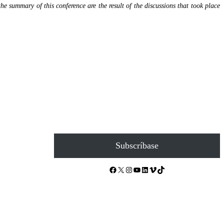
the summary of this conference are the result of the discussions that took place
Subscríbase
Facebook
X
Instagram
YouTube
LinkedIn
Vimeo
TikTok