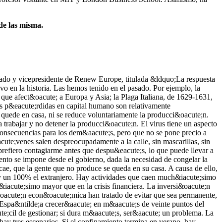
 de las misma.
endas. Lo que piden los empresarios es que se les ayude a pagar impuestos, alquileres, cotizaciones sociales. Las pymes se sienten fr&aacute;giles financieramente; solo tienen dinero para aguantar cerradas mes o mes y medio. Las principales medidas, en este sentido, han sido pr&eacute;stamos, avales p&uacute;blicos para que las empresas puedan acceder al cr&eacute;dito, desgravaciones fiscales y devoluciones de impuestos, incluso m&aacute;s all&aacute; de lo pagado. La tercera respuesta a nivel global ha consistido en ayudar a los bancos, proporcion&aacute;ndoles liquidez para que puedan apoyar a las empresas con pr&eacute;stamos. Esto ha permitido que haya much&iacute;simo m&aacute;s acceso al cr&eacute;dito. Por lo que se refiere a la Uni&oacute;n Europea, &eacute;sta tiene tres l&iacute;neas de defensa. Primero, est&aacute; la respuesta del BCE, que ha podido actuar con gran agilidad. Los bancos centrales han actuado de manera muy r&aacute;pida, con medidas muy radicales. El Reino Unido, incluso, permiti&oacute; que el Banco de Inglaterra financiase directamente a su gobierno. El BCE no puede hacer eso, pero s&iacute; est&aacute; comprando la deuda que emiten los gobiernos. Aun as&iacute;, esto restringe capacidad para financiar a los gobiernos, porque el banco solo puede adquirir hasta un 33% de cada emisi&oacute;n. Adem&aacute;s, el BCE tiene una segunda restricci&oacute;n, y es que en cada programa de compra solo puede destinar a cada pa&iacute;s un porcentaje igual al de su participaci&oacute;n en el capital del banco. Para superar estas restricciones, el BCE puso en marcha un nuevo programa de compra de deuda por 870.000 millones, con validez hasta diciembre de 2020. Si no se hace esto, se puede entrar en una espiral de deuda que podr&iacute;a desembocar en una crisis terror&iacute;fica, porque los estados miembros tienen muchas necesidades de pr&eacute;stamo. Se trata de evitar el circulo vicioso en el que unos tipos de inter&eacute;s altos suscitan en los mercados expectativas de impago y, por tanto, de salida del euro, con lo que piden tipos a&uacute;n m&aacute;s altos. Para evitar esos problemas, el BCE ha creado el programa de compra de la pandemia. El problema es que se va a acabar antes de lo previsto, porque est&aacute; comprando m&aacute;s deprisa de lo que pensaba. Adem&aacute;s, la sentencia reciente del Constitucional alem&aacute;n ata bastante las manos al BCE, al pedirle justificaci&oacute;n sobre los programas anteriores. Esto sume a la pol&iacute;tica monetaria en una gran incertidumbre. La segunda l&iacute;nea es la pol&iacute;tica fiscal. Las pol&iacute;ticas fiscales son nacionales y se coordinan, pero por ser nacionales hay un riesgo de redenominaci&oacute;n por subida prima de riesgo. Tambi&eacute;n hay un sesgo asim&eacute;trico en pol&iacute;tica fiscal, con unos pa&iacute;ses que gastan poco y otros que gastan mucho, con lo cual la coordinaci&oacute;n muy poco fluida. Adem&aacute;s, la cantidad de actores que intervienen en materia de pol&iacute;tica fiscal en la UE dificulta la coordinaci&oacute;n. El Eurogrupo, por eso, ha tardado un poco m&aacute;s en hacer tres cosas: un programa del Banco Europeo de Inversiones (BEI) para dotar de liquidez a las empresas, el programa SURE de la Comisi&oa