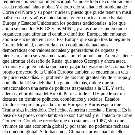
requieren cooperación internacional. Ya no se trata de colaboración a
escala regional, sino global. Y a todo ello se añade el problema de
Corea del Norte y su poder nuclear, puesto que puede tener un misil
balístico en diez años e intentar una guerra nuclear o un chantaje.
Europa y Estados Unidos son los poderes tradicionales, a los que
ahora se unen los BRICS y los MINT, y a los que les piden que se
organicen para afrontar el cambio climático. Europa, sin embargo,
ahora se encuentra en crisis. Esa Europa que surgió tras la Segunda
Guerra Mundial, convertida en un conjunto de naciones
democráticas con valores sociales y generadoras de riqueza y
bienestar, ahora se ven amenazadas por el populismo. Además, tiene
que afrontar el desafío de Rusia, que atacó Georgia y ahora ataca
Ucrania y a quien habría que hacer pagar la invasión de Ucrania. El
propio proyecto de la Unión Europea también se encuentra en tela
de juicio estos días. El problema de los inmigrantes divide Europa y,
con ello, la UE se debilita. La gente, además, quiere que se
renacionalicen una serie de políticas traspasadas a la UE. Y está,
además, el problema del Brexit. Pero salir de la UE puede ser un
desastre en términos políticos, económicos y sociales. Estados
Unidos siempre apoyó a la Unión Europea y Burns espera que
Trump siga haciéndolo. De hecho, América necesita a Europa. Es la
base de su poder, como también lo son Canadá y el Tratado de Libre
Comercio. Conviene recordar que no estamos en 1987, sino que
vivimos en una economía global y, por tanto, no podemos rechazar
el comercio global. Si lo hacemos, China se aprovechará de ello.