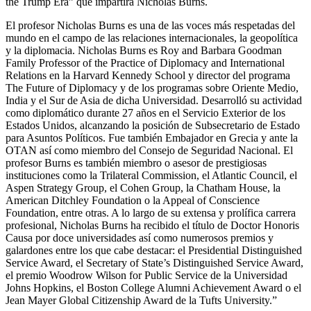
the Trump Era” que impartirá Nicholas Burns.
El profesor Nicholas Burns es una de las voces más respetadas del
mundo en el campo de las relaciones internacionales, la geopolítica
y la diplomacia. Nicholas Burns es Roy and Barbara Goodman
Family Professor of the Practice of Diplomacy and International
Relations en la Harvard Kennedy School y director del programa
The Future of Diplomacy y de los programas sobre Oriente Medio,
India y el Sur de Asia de dicha Universidad. Desarrolló su actividad
como diplomático durante 27 años en el Servicio Exterior de los
Estados Unidos, alcanzando la posición de Subsecretario de Estado
para Asuntos Políticos. Fue también Embajador en Grecia y ante la
OTAN así como miembro del Consejo de Seguridad Nacional. El
profesor Burns es también miembro o asesor de prestigiosas
instituciones como la Trilateral Commission, el Atlantic Council, el
Aspen Strategy Group, el Cohen Group, la Chatham House, la
American Ditchley Foundation o la Appeal of Conscience
Foundation, entre otras. A lo largo de su extensa y prolífica carrera
profesional, Nicholas Burns ha recibido el título de Doctor Honoris
Causa por doce universidades así como numerosos premios y
galardones entre los que cabe destacar: el Presidential Distinguished
Service Award, el Secretary of State’s Distinguished Service Award,
el premio Woodrow Wilson for Public Service de la Universidad
Johns Hopkins, el Boston College Alumni Achievement Award o el
Jean Mayer Global Citizenship Award de la Tufts University.”