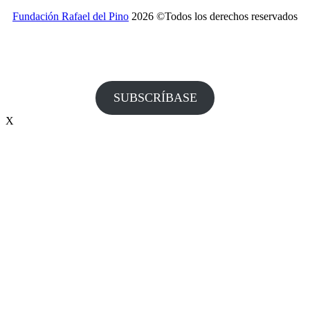
Fundación Rafael del Pino
2026 ©Todos los derechos reservados
¿Desea recibir invitaciones a nuestros actos y otras
informaciones de la Fundación?
SUBSCRÍBASE
X