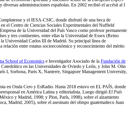
iversas administraciones españolas. En 2002 recibió el accésit al I
ad Complutense y el IESA-CSIC, donde disfrutó de una beca de
 en el Centro de Ciencias Sociales Experimentales del Nuffield
y Empresa de la Universidad del País Vasco como profesor permanente
es y tres continentes, entre ellas la Universidad de Essex (Reino
la Universidad Carlos III de Madrid. Su principal línea de
o la relación entre estatus socioeconómico y reconocimiento del mérito
na School of Economics
e Investigador Asociado de la
Fundación de
r y Catedrático en las Universidades de Oviedo y León, y John M. Olin
rís I, Sorbona, Paris X, Nanterre, Singapore Management University,
lista en Onda Cero y EsRadio. Hasta 2018 estuvo en EL PAÍS, donde
orresponsal en América Latina y editorialista. Luego dirigió
El País
México y Madrid, 1998; y Plon, París, 1998), sobre el alzamiento
ca, Madrid, 2005), sobre el asesinato del obispo guatemalteco Juan