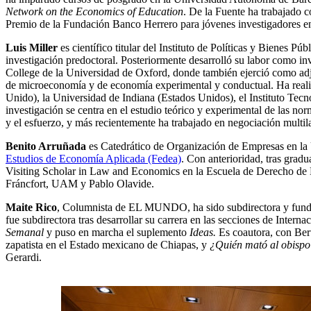
Network on the Economics of Education
. De la Fuente ha trabajado 
Premio de la Fundación Banco Herrero para jóvenes investigadores en 
Luis Miller
es científico titular del Instituto de Políticas y Bienes
investigación predoctoral. Posteriormente desarrolló su labor como i
College de la Universidad de Oxford, donde también ejerció como adj
de microeconomía y de economía experimental y conductual. Ha realizad
Unido), la Universidad de Indiana (Estados Unidos), el Instituto Tecn
investigación se centra en el estudio teórico y experimental de las no
y el esfuerzo, y más recientemente ha trabajado en negociación multila
Benito Arruñada
es Catedrático de Organización de Empresas en la
Estudios de Economía Aplicada (Fedea)
. Con anterioridad, tras grad
Visiting Scholar in Law and Economics en la Escuela de Derecho de 
Fráncfort, UAM y Pablo Olavide.
Maite Rico
, Columnista de EL MUNDO, ha sido subdirectora y funda
fue subdirectora tras desarrollar su carrera en las secciones de Intern
Semanal
y puso en marcha el suplemento
Ideas.
Es coautora, con Bert
zapatista en el Estado mexicano de Chiapas, y
¿Quién mató al obispo?
Gerardi.