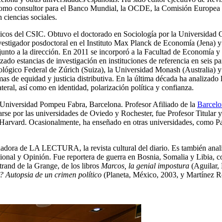
como consultor para el Banco Mundial, la OCDE, la Comisión Europea y d
ciencias sociales.
 Públicos del CSIC. Obtuvo el doctorado en Sociología por la Universid
nvestigador posdoctoral en el Instituto Max Planck de Economía (Jena) y
unto a la dirección. En 2011 se incorporó a la Facultad de Economía 
o estancias de investigación en instituciones de referencia en seis país
ológico Federal de Zúrich (Suiza), la Universidad Monash (Australia) y 
rmas de equidad y justicia distributiva. En la última década ha analizad
teral, así como en identidad, polarización política y confianza.
 Universidad Pompeu Fabra, Barcelona. Profesor Afiliado de la
Barcelo
uarse por las universidades de Oviedo y Rochester, fue Profesor Titula
Harvard. Ocasionalmente, ha enseñado en otras universidades, como Pa
dora de LA LECTURA, la revista cultural del diario. Es también ana
acional y Opinión. Fue reportera de guerra
en Bosnia, Somalia y Libia, c
rand de la Grange, de los libros
Marcos, la genial impostura
(Aguilar, 
 Autopsia de un crimen político
(Planeta, México, 2003, y Martínez Ro