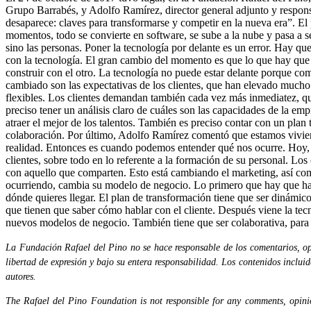
Grupo Barrabés, y Adolfo Ramírez, director general adjunto y responsa
desaparece: claves para transformarse y competir en la nueva era”. El 
momentos, todo se convierte en software, se sube a la nube y pasa a 
sino las personas. Poner la tecnología por delante es un error. Hay q
con la tecnología. El gran cambio del momento es que lo que hay que 
construir con el otro. La tecnología no puede estar delante porque co
cambiado son las expectativas de los clientes, que han elevado much
flexibles. Los clientes demandan también cada vez más inmediatez, que
preciso tener un análisis claro de cuáles son las capacidades de la em
atraer el mejor de los talentos. También es preciso contar con un plan 
colaboración. Por último, Adolfo Ramírez comentó que estamos viviend
realidad. Entonces es cuando podemos entender qué nos ocurre. Hoy, 
clientes, sobre todo en lo referente a la formación de su personal. L
con aquello que comparten. Esto está cambiando el marketing, así com
ocurriendo, cambia su modelo de negocio. Lo primero que hay que hacer
dónde quieres llegar. El plan de transformación tiene que ser dinámico
que tienen que saber cómo hablar con el cliente. Después viene la te
nuevos modelos de negocio. También tiene que ser colaborativa, para p
La Fundación Rafael del Pino no se hace responsable de los comentarios, opi
libertad de expresión y bajo su entera responsabilidad. Los contenidos inclui
autores.
The Rafael del Pino Foundation is not responsible for any comments, opinion