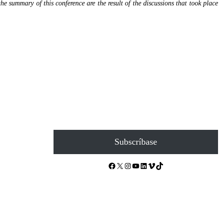
the summary of this conference are the result of the discussions that took place
Subscríbase
Facebook
X
Instagram
YouTube
LinkedIn
Vimeo
TikTok