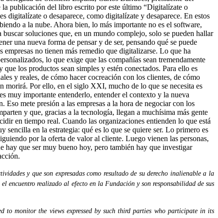
publicación del libro escrito por este último “Digitalízate o
s digitalízate o desaparece, como digitalízate y desaparece. En estos
iendo a la nube. Ahora bien, lo más importante no es el software,
ica buscar soluciones que, en un mundo complejo, solo se pueden hallar
tener una nueva forma de pensar y de ser, pensando qué se puede
las empresas no tienen más remedio que digitalizarse. Lo que ha
 personalizados, lo que exige que las compañías sean tremendamente
y que los productos sean simples y estén conectados. Para ello es
iales y reales, de cómo hacer cocreación con los clientes, de cómo
én morirá. Por ello, en el siglo XXI, mucho de lo que se necesita es
es muy importante entenderlo, entender el contexto y la nueva
 Eso mete presión a las empresas a la hora de negociar con los
mparten y que, gracias a la tecnología, llegan a muchísima más gente
idir en tiempo real. Cuando las organizaciones entienden lo que está
encilla en la estrategia: qué es lo que se quiere ser. Lo primero es
guiendo por la oferta de valor al cliente. Luego vienen las personas,
que hay que ser muy bueno hoy, pero también hay que investigar
acción.
tividades y que son expresadas como resultado de su derecho inalienable a la
 el encuentro realizado al efecto en la Fundación y son responsabilidad de sus
 to monitor the views expressed by such third parties who participate in its