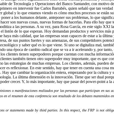
ble de Tecnología y Operaciones del Banco Santander, con motivo de la 
primero en intervenir fue Carlos Barrabés, quien señaló que tan verdad e
ser global y lo que estamos viendo es cómo muchos procesos se están sub
ue poner a los humanos delante, anteponer sus problemas, lo que signif
hacer son nuevas cosas, nuevas formas de hacerlas. Para ello hay que 
moditiza a las personas. A su vez, para Rosa García, en este siglo XXI 
o el listón de lo que esperan. Hoy demandan productos y servicios más
 haya más calidad, que las empresas sean capaces de estar a la última 
presa, de sus puntos fuertes y sus amenazas, de sus competidores potenc
tecnológico y saber qué es lo que viene. Si uno se digitaliza mal, tambi
o una época de cambio radical que se va a ir acelerando y, por tanto, 
los clientes tienen superpoderes porque cuentan con mucha información.
os clientes también tienen otro superpoder muy importante, que es que co
o las estrategias de muchas empresas. Los clientes, además, pueden dec
 es reflexionar. En este sentido, hay que tener en cuenta una cosa muy s
. Hay que cambiar la organización entera, empezando por la cultura y si
cnología. La última dimensión es la innovación. Tiene que ser dual por
oder crecer. Y, lo más importante, hay que pasar del power-point a la 
niones o manifestaciones realizados por las personas que participan en sus ac
dos en el resumen de esta conferencia son resultado de los debates mantenidos en
s or statements made by third parties. In this respect, the FRP is not obliged