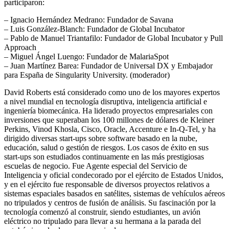
participaron:
– Ignacio Hernández Medrano: Fundador de Savana
– Luis González-Blanch: Fundador de Global Incubator
– Pablo de Manuel Triantafilo: Fundador de Global Incubator y Pull
Approach
– Miguel Ángel Luengo: Fundador de MalariaSpot
– Juan Martínez Barea: Fundador de Universal DX y Embajador
para España de Singularity University. (moderador)
David Roberts está considerado como uno de los mayores expertos
a nivel mundial en tecnología disruptiva, inteligencia artificial e
ingeniería biomecánica. Ha liderado proyectos empresariales con
inversiones que superaban los 100 millones de dólares de Kleiner
Perkins, Vinod Khosla, Cisco, Oracle, Accenture e In-Q-Tel, y ha
dirigido diversas start-ups sobre software basado en la nube,
educación, salud o gestión de riesgos. Los casos de éxito en sus
start-ups son estudiados continuamente en las más prestigiosas
escuelas de negocio. Fue Agente especial del Servicio de
Inteligencia y oficial condecorado por el ejército de Estados Unidos,
y en el ejército fue responsable de diversos proyectos relativos a
sistemas espaciales basados en satélites, sistemas de vehículos aéreos
no tripulados y centros de fusión de análisis. Su fascinación por la
tecnología comenzó al construir, siendo estudiantes, un avión
eléctrico no tripulado para llevar a su hermana a la parada del