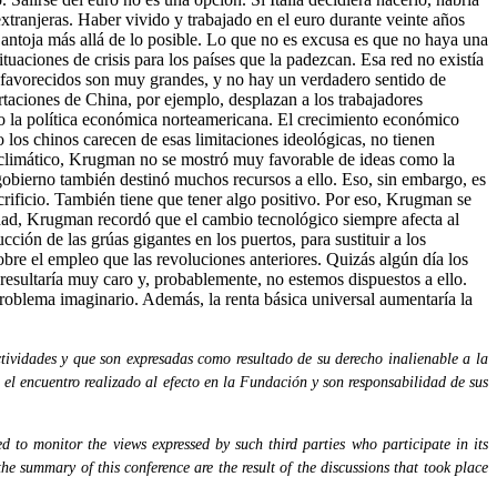
xtranjeras. Haber vivido y trabajado en el euro durante veinte años
 antoja más allá de lo posible. Lo que no es excusa es que no haya una
uaciones de crisis para los países que la padezcan. Esa red no existía
desfavorecidos son muy grandes, y no hay un verdadero sentido de
taciones de China, por ejemplo, desplazan a los trabajadores
ado la política económica norteamericana. El crecimiento económico
los chinos carecen de esas limitaciones ideológicas, no tienen
io climático, Krugman no se mostró muy favorable de ideas como la
 gobierno también destinó muchos recursos a ello. Eso, sin embargo, es
crificio. También tiene que tener algo positivo. Por eso, Krugman se
aldad, Krugman recordó que el cambio tecnológico siempre afecta al
ción de las grúas gigantes en los puertos, para sustituir a los
obre el empleo que las revoluciones anteriores. Quizás algún día los
 resultaría muy caro y, probablemente, no estemos dispuestos a ello.
roblema imaginario. Además, la renta básica universal aumentaría la
tividades y que son expresadas como resultado de su derecho inalienable a la
 el encuentro realizado al efecto en la Fundación y son responsabilidad de sus
 to monitor the views expressed by such third parties who participate in its
the summary of this conference are the result of the discussions that took place