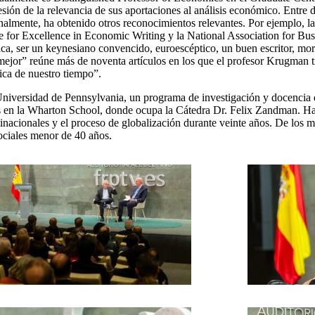
ión de la relevancia de sus aportaciones al análisis económico. Entre 
almente, ha obtenido otros reconocimientos relevantes. Por ejemplo, 
ze for Excellence in Economic Writing y la National Association for B
ica, ser un keynesiano convencido, euroescéptico, un buen escritor, mo
ejor” reúne más de noventa artículos en los que el profesor Krugman tra
ica de nuestro tiempo”.
 Universidad de Pennsylvania, un programa de investigación y docencia 
s en la Wharton School, donde ocupa la Cátedra Dr. Felix Zandman. Ha 
inacionales y el proceso de globalización durante veinte años. De los m
ociales menor de 40 años.