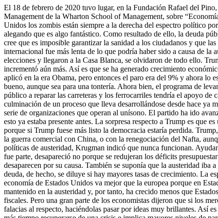
El 18 de febrero de 2020 tuvo lugar, en la Fundación Rafael del Pin
Management de la Wharton School of Management, sobre “Economía, po
Unidos los zombis están siempre a la derecha del espectro político po
alegando que es algo fantástico. Como resultado de ello, la deuda púb
cree que es imposible garantizar la sanidad a los ciudadanos y que las
internacional fue más lenta de lo que podría haber sido a causa de la a
elecciones y llegaron a la Casa Blanca, se olvidaron de todo ello. Trum
incrementó aún más. Así es que se ha generado crecimiento económico
aplicó en la era Obama, pero entonces el paro era del 9% y ahora lo es
bueno, aunque sea para una tontería. Ahora bien, el programa de leva
público a reparar las carreteras y los ferrocarriles tendría el apoyo de
culminación de un proceso que lleva desarrollándose desde hace ya 
serie de organizaciones que operan al unísono. El partido ha ido avan
esto ya estaba presente antes. La sorpresa respecto a Trump es que es 
porque si Trump fuese más listo la democracia estaría perdida. Trump,
la guerra comercial con China, o con la renegociación del Nafta, aunqu
políticas de austeridad, Krugman indicó que nunca funcionan. Ayudan 
fue parte, desapareció no porque se redujeran los déficits presupuesta
desaparecen por su causa. También se suponía que la austeridad iba a i
deuda, de hecho, se diluye si hay mayores tasas de crecimiento. La espi
economía de Estados Unidos va mejor que la europea porque en Estados
mantenido en la austeridad y, por tanto, ha crecido menos que Estado
fiscales. Pero una gran parte de los economistas dijeron que si los m
falacias al respecto, haciéndolas pasar por ideas muy brillantes. Así
más tiempo recuperarse de una crisis e implica mayores niveles de paro. 