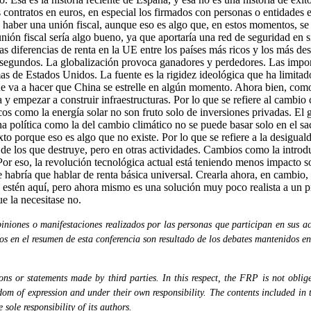
contratos en euros, en especial los firmados con personas o entidades e
 haber una unión fiscal, aunque eso es algo que, en estos momentos, se
ón fiscal sería algo bueno, ya que aportaría una red de seguridad en sit
 las diferencias de renta en la UE entre los países más ricos y los más 
os segundos. La globalización provoca ganadores y perdedores. Las impor
mas de Estados Unidos. La fuente es la rigidez ideológica que ha limit
ue va a hacer que China se estrelle en algún momento. Ahora bien, como 
 y empezar a construir infraestructuras. Por lo que se refiere al camb
cos como la energía solar no son fruto solo de inversiones privadas. El
a política como la del cambio climático no se puede basar solo en el sa
exto porque eso es algo que no existe. Por lo que se refiere a la desigu
o de los que destruye, pero en otras actividades. Cambios como la introduc
 Por eso, la revolución tecnológica actual está teniendo menos impacto s
e habría que hablar de renta básica universal. Crearla ahora, en cambio,
 estén aquí, pero ahora mismo es una solución muy poco realista a un p
e la necesitase no.
niones o manifestaciones realizados por las personas que participan en sus ac
dos en el resumen de esta conferencia son resultado de los debates mantenidos en
s or statements made by third parties. In this respect, the FRP is not obliged
eedom of expression and under their own responsibility. The contents included in 
sole responsibility of its authors.