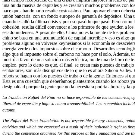
una huida masiva de capitales y se crearían muchos problemas con los 
hace que abandonarlo resulte costosísimo. Para apoyar el euro debería
unión bancaria, con un fondo europeo de garantía de depósitos. Una uni
cuando estalló la última crisis y por eso pasó lo que pasó. Pero como
cohesión, resulta difícil convencer a los primeros de que ayuden a l
estadounidenses. A pesar de ello, China no es la fuente de los proble
chino se basa en una acumulación de capital increíble y eso es algo q
problema alguno en volverse keynesianos si la economía se desacelera
energía verde o los impuestos sobre el carbono. Desarrollos tecnológi
algo que el impuesto sobre el carbono no hace por sí solo. Además, un
mostró a favor de una solución más ecléctica, no de una de libro de t
empleo, pero lo cierto es que, al final, se crean más puestos de trabaj
estibadores, son más disruptivos de lo que lo es ahora Silicon Valley.
robots se hagan con los puestos de trabajo de la gente. Entonces sí qu
Esta es una cuestión que deberíamos plantearnos cuando los robots ya
desigualdad porque la gente que no la necesitara podría ahorrar y la qu
La Fundación Rafael del Pino no se hace responsable de los comentarios, opi
libertad de expresión y bajo su entera responsabilidad. Los contenidos inclui
autores.
The Rafael del Pino Foundation is not responsible for any comments, opinion
activities and which are expressed as a result of their inalienable right to fr
during the conference organised for this purpose at the Foundation and are the 