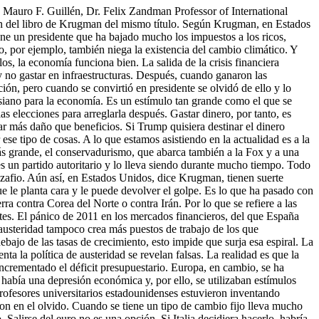
 Mauro F. Guillén, Dr. Felix Zandman Professor of International
n del libro de Krugman del mismo título. Según Krugman, en Estados
ene un presidente que ha bajado mucho los impuestos a los ricos,
, por ejemplo, también niega la existencia del cambio climático. Y
os, la economía funciona bien. La salida de la crisis financiera
 y no gastar en infraestructuras. Después, cuando ganaron las
ción, pero cuando se convirtió en presidente se olvidó de ello y lo
iano para la economía. Es un estímulo tan grande como el que se
s elecciones para arreglarla después. Gastar dinero, por tanto, es
r más daño que beneficios. Si Trump quisiera destinar el dinero
 ese tipo de cosas. A lo que estamos asistiendo en la actualidad es a la
 grande, el conservadurismo, que abarca también a la Fox y a una
es un partido autoritario y lo lleva siendo durante mucho tiempo. Todo
y zafio. Aún así, en Estados Unidos, dice Krugman, tienen suerte
e le planta cara y le puede devolver el golpe. Es lo que ha pasado con
a contra Corea del Norte o contra Irán. Por lo que se refiere a las
tes. El pánico de 2011 en los mercados financieros, del que España
a austeridad tampoco crea más puestos de trabajo de los que
bajo de las tasas de crecimiento, esto impide que surja esa espiral. La
ta la política de austeridad se revelan falsas. La realidad es que la
crementado el déficit presupuestario. Europa, en cambio, se ha
había una depresión económica y, por ello, se utilizaban estímulos
profesores universitarios estadounidenses estuvieron inventando
ron en el olvido. Cuando se tiene un tipo de cambio fijo lleva mucho
 Salirse del euro no es una opción. Si Italia decidiera hacerlo, habría