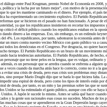
o, el diálogo entre Paul Krugman, premio Nobel de Economía en 2008, y
lítica y la lucha por un futuro mejor”, con motivo de la presentació
rque lo que les mantiene caminando es el dinero. Por ejemplo, el país ti
lica ha experimentado un crecimiento explosivo. El Partido Republicano
 reformas que se hicieron en el pasado no han funcionado. A pesar de ell
usteridad, ya que los republicanos insistieron en recortar los impuestos
p criticó el déficit público cuando los republicanos estaban en la oposi
 dando dinero a las empresas. Eso, sin embargo, es un estímulo keynes
 del 4%. Los republicanos, por tanto, sabotearon la economía antes de la
ntar un muro contra nuestro vecino México con gasto público va a causa
 casi todos los demócratas en el Congreso. Por desgracia, no quiere hacer
mucho tiempo. El Partido Republicano es un brazo de un movimiento más
zando hacia tendencias autoritarias. El Partido Republicano, de hecho, 
un personaje que no tiene pelos en la lengua, que es vulgar, ordinario 
 además, es un personaje que se arredra cuando se enfrenta a alguien qu
e a veces cuando da marcha atrás hace lo correcto, como no ir a la guerr
a evitar una crisis de deuda, pero esas crisis son problemas muy distan
rios, sino porque Mario Draghi dijo que se haría lo que hiciera falta. L
mpedir una espiral de deuda, pero como los tipos de interés están por de
ral de deuda, por tanto, es un mito y las premisas sobre las que se susten
 Unidos se ha estimulado el gasto público, aunque con ello se haya in
s Unidos. A Japón le sucede lo mismo. Antes se sabía qué hacer cuando 
ercados y la gente son racionales esas cosas no suceden. Muchos de los 
 es las muchas cosas que se aprendieron en la Gran Depresión luego caye
Esa es la historia reciente de España, y esa no es una historia de éxito.