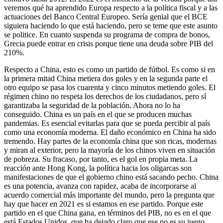
veremos qué ha aprendido Europa respecto a la política fiscal y a las
actuaciones del Banco Central Europeo. Sería genial que el BCE
siguiera haciendo lo que está haciendo, pero se teme que este asunto
se politice. En cuanto suspenda su programa de compra de bonos,
Grecia puede entrar en crisis porque tiene una deuda sobre PIB del
210%.
Respecto a China, esto es como un partido de fútbol. Es como si en
la primera mitad China metiera dos goles y en la segunda parte el
otro equipo se pasa los cuarenta y cinco minutos metiendo goles. El
régimen chino no respeta los derechos de los ciudadanos, pero sí
garantizaba la seguridad de la población. Ahora no lo ha
conseguido. China es un país en el que se producen muchas
pandemias. Es esencial evitarlas para que se pueda percibir al país
como una economía moderna. El daño económico en China ha sido
tremendo. Hay partes de la economía china que son ricas, modernas
y miran al exterior, pero la mayoría de los chinos viven en situación
de pobreza. Su fracaso, por tanto, es el gol en propia meta. La
reacción ante Hong Kong, la política hacia los oligarcas son
manifestaciones de que el gobierno chino está sacando pecho. China
es una potencia, avanza con rapidez, acaba de incorporarse al
acuerdo comercial más importante del mundo, pero la pregunta que
hay que hacer en 2021 es si estamos en ese partido. Porque este
partido en el que China gana, en términos del PIB, no es en el que
está Estados Unidos, que ha dejado claro que ese no es su juego.