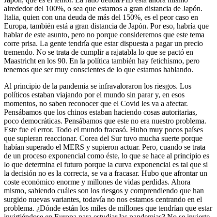
alrededor del 100%, o sea que estamos a gran distancia de Japón.
Italia, quien con una deuda de más del 150%, es el peor caso en
Europa, también está a gran distancia de Japón. Por eso, habría que
hablar de este asunto, pero no porque consideremos que este tema
corre prisa. La gente tendría que estar dispuesta a pagar un precio
tremendo. No se trata de cumplir a rajatabla lo que se pactó en
Maastricht en los 90. En la política también hay fetichismo, pero
tenemos que ser muy conscientes de lo que estamos hablando.
Al principio de la pandemia se infravaloraron los riesgos. Los
políticos estaban viajando por el mundo sin parar y, en esos
momentos, no saben reconocer que el Covid les va a afectar.
Pensábamos que los chinos estaban haciendo cosas autoritarias,
poco democráticas. Pensábamos que este no era nuestro problema.
Este fue el error. Todo el mundo fracasó. Hubo muy pocos países
que supieran reaccionar. Corea del Sur tuvo mucha suerte porque
habían superado el MERS y supieron actuar. Pero, cuando se trata
de un proceso exponencial como éste, lo que se hace al principio es
lo que determina el futuro porque la curva exponencial es tal que si
la decisión no es la correcta, se va a fracasar. Hubo que afrontar un
coste económico enorme y millones de vidas perdidas. Ahora
mismo, sabiendo cuáles son los riesgos y comprendiendo que han
surgido nuevas variantes, todavía no nos estamos centrando en el
problema. ¿Dónde están los miles de millones que tendrían que estar
invirtiéndose en Europa para estudiar las pandemias? No se invierte