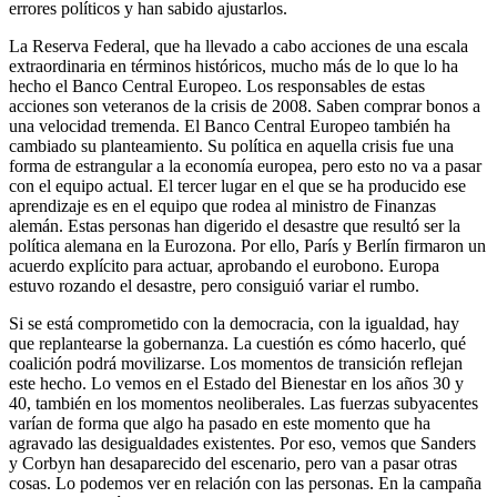
errores políticos y han sabido ajustarlos.
La Reserva Federal, que ha llevado a cabo acciones de una escala
extraordinaria en términos históricos, mucho más de lo que lo ha
hecho el Banco Central Europeo. Los responsables de estas
acciones son veteranos de la crisis de 2008. Saben comprar bonos a
una velocidad tremenda. El Banco Central Europeo también ha
cambiado su planteamiento. Su política en aquella crisis fue una
forma de estrangular a la economía europea, pero esto no va a pasar
con el equipo actual. El tercer lugar en el que se ha producido ese
aprendizaje es en el equipo que rodea al ministro de Finanzas
alemán. Estas personas han digerido el desastre que resultó ser la
política alemana en la Eurozona. Por ello, París y Berlín firmaron un
acuerdo explícito para actuar, aprobando el eurobono. Europa
estuvo rozando el desastre, pero consiguió variar el rumbo.
Si se está comprometido con la democracia, con la igualdad, hay
que replantearse la gobernanza. La cuestión es cómo hacerlo, qué
coalición podrá movilizarse. Los momentos de transición reflejan
este hecho. Lo vemos en el Estado del Bienestar en los años 30 y
40, también en los momentos neoliberales. Las fuerzas subyacentes
varían de forma que algo ha pasado en este momento que ha
agravado las desigualdades existentes. Por eso, vemos que Sanders
y Corbyn han desaparecido del escenario, pero van a pasar otras
cosas. Lo podemos ver en relación con las personas. En la campaña