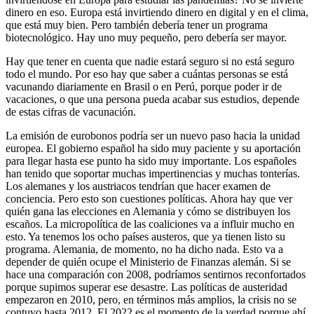
dinero en eso. Europa está invirtiendo dinero en digital y en el clima,
que está muy bien. Pero también debería tener un programa
biotecnológico. Hay uno muy pequeño, pero debería ser mayor.
Hay que tener en cuenta que nadie estará seguro si no está seguro
todo el mundo. Por eso hay que saber a cuántas personas se está
vacunando diariamente en Brasil o en Perú, porque poder ir de
vacaciones, o que una persona pueda acabar sus estudios, depende
de estas cifras de vacunación.
La emisión de eurobonos podría ser un nuevo paso hacia la unidad
europea. El gobierno español ha sido muy paciente y su aportación
para llegar hasta ese punto ha sido muy importante. Los españoles
han tenido que soportar muchas impertinencias y muchas tonterías.
Los alemanes y los austriacos tendrían que hacer examen de
conciencia. Pero esto son cuestiones políticas. Ahora hay que ver
quién gana las elecciones en Alemania y cómo se distribuyen los
escaños. La micropolítica de las coaliciones va a influir mucho en
esto. Ya tenemos los ocho países austeros, que ya tienen listo su
programa. Alemania, de momento, no ha dicho nada. Esto va a
depender de quién ocupe el Ministerio de Finanzas alemán. Si se
hace una comparación con 2008, podríamos sentirnos reconfortados
porque supimos superar ese desastre. Las políticas de austeridad
empezaron en 2010, pero, en términos más amplios, la crisis no se
contuvo hasta 2012. El 2022 es el momento de la verdad porque ahí