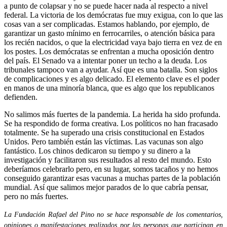
a punto de colapsar y no se puede hacer nada al respecto a nivel
federal. La victoria de los demócratas fue muy exigua, con lo que las
cosas van a ser complicadas. Estamos hablando, por ejemplo, de
garantizar un gasto mínimo en ferrocarriles, o atención básica para
los recién nacidos, o que la electricidad vaya bajo tierra en vez de en
los postes. Los demócratas se enfrentan a mucha oposición dentro
del país. El Senado va a intentar poner un techo a la deuda. Los
tribunales tampoco van a ayudar. Así que es una batalla. Son siglos
de complicaciones y es algo delicado. El elemento clave es el poder
en manos de una minoría blanca, que es algo que los republicanos
defienden.
No salimos más fuertes de la pandemia. La herida ha sido profunda.
Se ha respondido de forma creativa. Los políticos no han fracasado
totalmente. Se ha superado una crisis constitucional en Estados
Unidos. Pero también están las víctimas. Las vacunas son algo
fantástico. Los chinos dedicaron su tiempo y su dinero a la
investigación y facilitaron sus resultados al resto del mundo. Esto
deberíamos celebrarlo pero, en su lugar, somos tacaños y no hemos
conseguido garantizar esas vacunas a muchas partes de la población
mundial. Así que salimos mejor parados de lo que cabría pensar,
pero no más fuertes.
La Fundación Rafael del Pino no se hace responsable de los comentarios,
opiniones o manifestaciones realizados por las personas que participan en