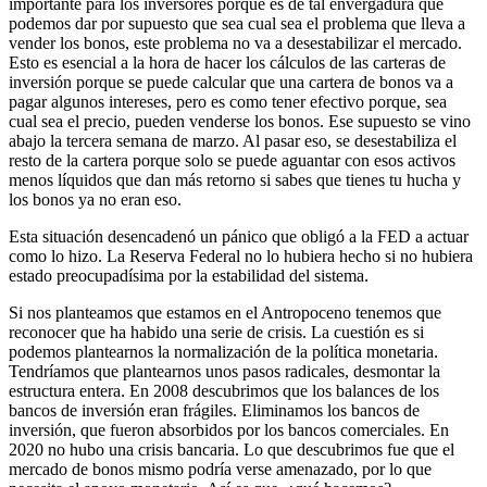
importante para los inversores porque es de tal envergadura que
podemos dar por supuesto que sea cual sea el problema que lleva a
vender los bonos, este problema no va a desestabilizar el mercado.
Esto es esencial a la hora de hacer los cálculos de las carteras de
inversión porque se puede calcular que una cartera de bonos va a
pagar algunos intereses, pero es como tener efectivo porque, sea
cual sea el precio, pueden venderse los bonos. Ese supuesto se vino
abajo la tercera semana de marzo. Al pasar eso, se desestabiliza el
resto de la cartera porque solo se puede aguantar con esos activos
menos líquidos que dan más retorno si sabes que tienes tu hucha y
los bonos ya no eran eso.
Esta situación desencadenó un pánico que obligó a la FED a actuar
como lo hizo. La Reserva Federal no lo hubiera hecho si no hubiera
estado preocupadísima por la estabilidad del sistema.
Si nos planteamos que estamos en el Antropoceno tenemos que
reconocer que ha habido una serie de crisis. La cuestión es si
podemos plantearnos la normalización de la política monetaria.
Tendríamos que plantearnos unos pasos radicales, desmontar la
estructura entera. En 2008 descubrimos que los balances de los
bancos de inversión eran frágiles. Eliminamos los bancos de
inversión, que fueron absorbidos por los bancos comerciales. En
2020 no hubo una crisis bancaria. Lo que descubrimos fue que el
mercado de bonos mismo podría verse amenazado, por lo que