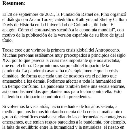
Resumen:
El 28 de septiembre de 2021, la Fundación Rafael del Pino organizó
el diálogo con Adam Tooze, catedrático Kathryn and Shelby Cullom
Davis de Historia en la Universidad de Columbia, titulado “El
apagón. Cómo el coronavirus sacudió a la economía mundial”, con
motivo de la publicación de la versión española de su libro de igual
título.
Tooze cree que vivimos la primera crisis global del Antropoceno.
Muchas personas estábamos muy preocupados a principios del siglo
XXI por lo que parecía la crisis más importante que nos afectaba,
que era el clima. De pronto nos sorprendió el impacto de la
pandemia. La pandemia avanzaba más rápidamente que la crisis
climática, de forma que cada uno de nosotros era el peligro que
amenazaba a los demás. Podíamos afectar a toda la humanidad en
un tiempo cortísimo. La pandemia también tiene una escala enorme,
así como las medidas que planteamos para luchar contra ella. Esto
ha tenido un impacto económico sin precedentes.
Si volvemos la vista atrás, hacia mediados de los años setenta, a
medida que nos hemos ido dando cuenta de la crisis climática otro
grupo de científicos estaba estudiando las enfermedades contagiosas
emergentes, que tenían rasgos parecidos a la pandemia, por ejemplo,
la falta de equilibrio entre la humanidad y la naturaleza, el riesgo en