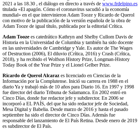
2021 a las 18.30 , el diálogo en directo a través de
www.frdelpino.es
titulada «El apagón. Cómo el coronavirus sacudió a la economía
mundial» en el que intervinieron Adam Tooze y Ricardo de Querol
con motivo de la publicación de la versión española de la obra de
Adam Tooze de igual título, publicada por la editorial Crítica.
Adam Tooze
es catedrático Kathryn and Shelby Cullom Davis de
Historia en la Universidad de Columbia y también ha sido docente
en las universidades de Cambridge y Yale. Es autor de The Wages
of Destruction (2006), El diluvio (Crítica, 2016) y Crash (Crítica,
2018), y ha recibido el Wolfson History Prize, Longman-History
Today Book of the Year Prize y el Lionel Gelber Prize.
Ricardo de Querol Alcaraz
es licenciado en Ciencias de la
Información por la Complutense. Inició su carrera en 1988 en el
diario Ya y trabajó más de 10 años para Diario 16. En 1997 y 1998
fue director del diario Tribuna de Salamanca. En 2002 entró en
Cinco Días, donde fue redactor jefe y subdirector. En 2006 se
incorporó a EL PAÍS, del que ha sido redactor jefe de Sociedad,
Mesa Digital y Babelia. Desde marzo de 2016 y hasta el pasado
septiembre ha sido el director de Cinco Días. Además fue
responsable del lanzamiento de El País Retina. Desde enero de 2019
es subdirector de El País.