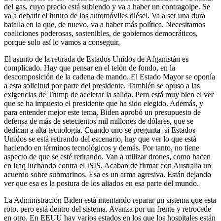
del gas, cuyo precio está subiendo y va a haber un contragolpe. Se
va a debatir el futuro de los automóviles diésel. Va a ser una dura
batalla en la que, de nuevo, va a haber más política. Necesitamos
coaliciones poderosas, sostenibles, de gobiernos democráticos,
porque solo así lo vamos a conseguir.
El asunto de la retirada de Estados Unidos de Afganistán es
complicado. Hay que pensar en el telón de fondo, en la
descomposición de la cadena de mando. El Estado Mayor se oponía
a esta solicitud por parte del presidente. También se opuso a las
exigencias de Trump de acelerar la salida. Pero está muy bien el ver
que se ha impuesto el presidente que ha sido elegido. Además, y
para entender mejor este tema, Biden aprobó un presupuesto de
defensa de más de setecientos mil millones de dólares, que se
dedican a alta tecnología. Cuando uno se pregunta si Estados
Unidos se está retirando del escenario, hay que ver lo que está
haciendo en términos tecnológicos y demás. Por tanto, no tiene
aspecto de que se esté retirando. Van a utilizar drones, como hacen
en Iraq luchando contra el ISIS. Acaban de firmar con Australia un
acuerdo sobre submarinos. Esa es un arma agresiva. Están dejando
ver que esa es la postura de los aliados en esa parte del mundo.
La Administración Biden está intentando reparar un sistema que esta
roto, pero está dentro del sistema. Avanza por un frente y retrocede
en otro. En EEUU hay varios estados en los que los hospitales están