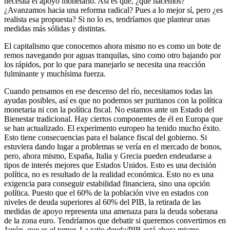
necesita el apoyo monetario. Así es que, ¿qué hacemos?
¿Avanzamos hacia una reforma radical? Pues a lo mejor sí, pero ¿es
realista esa propuesta? Si no lo es, tendríamos que plantear unas
medidas más sólidas y distintas.
El capitalismo que conocemos ahora mismo no es como un bote de
remos navegando por aguas tranquilas, sino como otro bajando por
los rápidos, por lo que para manejarlo se necesita una reacción
fulminante y muchísima fuerza.
Cuando pensamos en ese descenso del río, necesitamos todas las
ayudas posibles, así es que no podemos ser puritanos con la política
monetaria ni con la política fiscal. No estamos ante un Estado del
Bienestar tradicional. Hay ciertos componentes de él en Europa que
se han actualizado. El experimento europeo ha tenido mucho éxito.
Esto tiene consecuencias para el balance fiscal del gobierno. Si
estuviera dando lugar a problemas se vería en el mercado de bonos,
pero, ahora mismo, España, Italia y Grecia pueden endeudarse a
tipos de interés mejores que Estados Unidos. Esto es una decisión
política, no es resultado de la realidad económica. Esto no es una
exigencia para conseguir estabilidad financiera, sino una opción
política. Puesto que el 60% de la población vive en estados con
niveles de deuda superiores al 60% del PIB, la retirada de las
medidas de apoyo representa una amenaza para la deuda soberana
de la zona euro. Tendríamos que debatir si queremos convertirnos en
Japón, que es el temor. La ratio deuda/PIB está ahora mismo