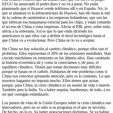
EEUU ha anunciado el poder duro y no va a parar. No están
planteando que si Huawei vende teléfonos allí o en España. No, lo
que se plantean es la infraestructura de Huawei, han ido hasta la raíz
de la cadena de suministros a las empresas holandesas, que son las
que fabrican esa maquinaria esencial para los chips, y están cortando
el acceso de China a estas empresas. Afecta al PIB, pero, sobre todo,
afecta a la soberanía. Así es que lo que están diciendo los
americanos es que ellos van a definir el nivel tecnológico hasta el
que China va a evolucionar. Pero China no lo va a aceptar.
Sin China no hay solución al cambio climático, porque ellos son el
problema. Ellos representan el 28% de las emisiones mundiales. Han
crecido muchísimo en emisiones en los últimos años. Han cambiado
la historia económica tal y como la conocíamos y, de paso, el
equilibrio climático. Tienen que tomar decisiones muy difíciles
porque se basan en el carbón. Hablamos de este problema como si
China nos estuviese prestando atención, pero es lo contrario. Lo que
nosotros hagamos no importa mucho. Ellos tienen que actuar
porque, para China, la crisis climática es un asunto de vida o muerte.
También para la India. Va a haber sequías, hambrunas, de todo, a no
ser que consigan estabilizarlo.
Los puntos de vista de la Unión Europea sobre la crisis climática son
innovadores, pero no se sabe si su programa es el que se necesita.
De hecho, no lo es. Va haber negociaciones durísimas. Se va hablar