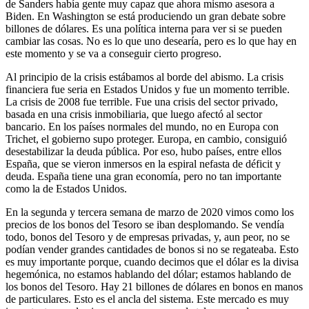
de Sanders había gente muy capaz que ahora mismo asesora a
Biden. En Washington se está produciendo un gran debate sobre
billones de dólares. Es una política interna para ver si se pueden
cambiar las cosas. No es lo que uno desearía, pero es lo que hay en
este momento y se va a conseguir cierto progreso.
Al principio de la crisis estábamos al borde del abismo. La crisis
financiera fue seria en Estados Unidos y fue un momento terrible.
La crisis de 2008 fue terrible. Fue una crisis del sector privado,
basada en una crisis inmobiliaria, que luego afectó al sector
bancario. En los países normales del mundo, no en Europa con
Trichet, el gobierno supo proteger. Europa, en cambio, consiguió
desestabilizar la deuda pública. Por eso, hubo países, entre ellos
España, que se vieron inmersos en la espiral nefasta de déficit y
deuda. España tiene una gran economía, pero no tan importante
como la de Estados Unidos.
En la segunda y tercera semana de marzo de 2020 vimos como los
precios de los bonos del Tesoro se iban desplomando. Se vendía
todo, bonos del Tesoro y de empresas privadas, y, aun peor, no se
podían vender grandes cantidades de bonos si no se regateaba. Esto
es muy importante porque, cuando decimos que el dólar es la divisa
hegemónica, no estamos hablando del dólar; estamos hablando de
los bonos del Tesoro. Hay 21 billones de dólares en bonos en manos
de particulares. Esto es el ancla del sistema. Este mercado es muy