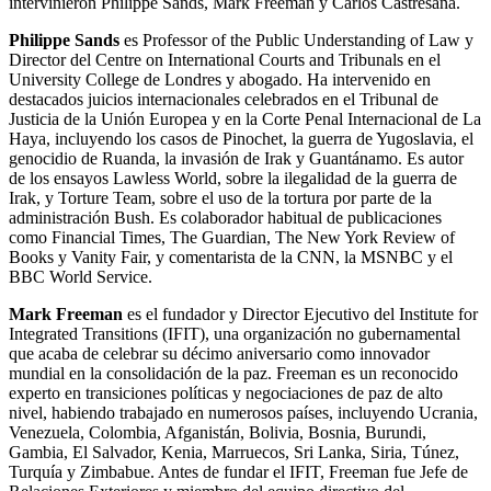
intervinieron Philippe Sands, Mark Freeman y Carlos Castresana.
Philippe Sands
es Professor of the Public Understanding of Law y
Director del Centre on International Courts and Tribunals en el
University College de Lon­dres y abogado. Ha intervenido en
destacados jui­cios internacionales celebrados en el Tribunal de
Justicia de la Unión Europea y en la Corte Penal In­ternacional de La
Haya, incluyendo los casos de Pi­nochet, la guerra de Yugoslavia, el
genocidio de Ruanda, la invasión de Irak y Guantánamo. Es autor
de los ensayos Lawless World, sobre la ilegalidad de la guerra de
Irak, y Torture Team, sobre el uso de la tortura por parte de la
administración Bush. Es cola­borador habitual de publicaciones
como Financial Times, The Guardian, The New York Review of
Books y Vanity Fair, y comentarista de la CNN, la MSNBC y el
BBC World Service.
Mark Freeman
es el fundador y Director Ejecutivo del Institute for
Integrated Transitions (IFIT), una organización no gubernamental
que acaba de celebrar su décimo aniversario como innovador
mundial en la consolidación de la paz. Freeman es un reconocido
experto en transiciones políticas y negociaciones de paz de alto
nivel, habiendo trabajado en numerosos países, incluyendo Ucrania,
Venezuela, Colombia, Afganistán, Bolivia, Bosnia, Burundi,
Gambia, El Salvador, Kenia, Marruecos, Sri Lanka, Siria, Túnez,
Turquía y Zimbabue. Antes de fundar el IFIT, Freeman fue Jefe de