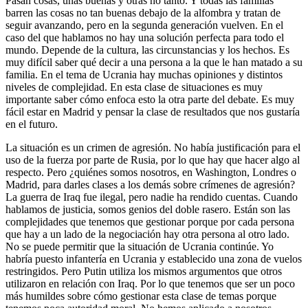
Pasan cosas, unas buenas y otras no tanto. Y todas las familias
barren las cosas no tan buenas debajo de la alfombra y tratan de
seguir avanzando, pero en la segunda generación vuelven. En el
caso del que hablamos no hay una solución perfecta para todo el
mundo. Depende de la cultura, las circunstancias y los hechos. Es
muy difícil saber qué decir a una persona a la que le han matado a su
familia. En el tema de Ucrania hay muchas opiniones y distintos
niveles de complejidad. En esta clase de situaciones es muy
importante saber cómo enfoca esto la otra parte del debate. Es muy
fácil estar en Madrid y pensar la clase de resultados que nos gustaría
en el futuro.
La situación es un crimen de agresión. No había justificación para el
uso de la fuerza por parte de Rusia, por lo que hay que hacer algo al
respecto. Pero ¿quiénes somos nosotros, en Washington, Londres o
Madrid, para darles clases a los demás sobre crímenes de agresión?
La guerra de Iraq fue ilegal, pero nadie ha rendido cuentas. Cuando
hablamos de justicia, somos genios del doble rasero. Están son las
complejidades que tenemos que gestionar porque por cada persona
que hay a un lado de la negociación hay otra persona al otro lado.
No se puede permitir que la situación de Ucrania continúe. Yo
habría puesto infantería en Ucrania y establecido una zona de vuelos
restringidos. Pero Putin utiliza los mismos argumentos que otros
utilizaron en relación con Iraq. Por lo que tenemos que ser un poco
más humildes sobre cómo gestionar esta clase de temas porque