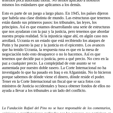
tenemos poca autoridad moral. No hemos aplicado a nosotros
mismos los estándares que aplicamos a los demás.
Esto es parte de un juego a largo plazo. En 1945, los países dijeron
que habría una clase distinta de mundo. Las estructuras que tenemos
están dando sus primeros pasos: los tribunales, las leyes, los
principios. Así es que estamos desarrollando una serie de estructuras
que nos ayudaran con la paz y la justicia, pero tenemos que abordar
nuestra propia realidad. Si la injusticia sigue ahí, en algún caso nos
arrollará. Ucrania es un estado que está recibiendo los ataques de
Putin y ha puesto la paz y la justicia en el epicentro. Los avances
que ha tenido Ucrania, la respuesta rusa es que en la mesa de
negociación todo esto desaparece o no lo hacemos. Así es que
tenemos que decidir paz o justicia, pero a qué precio. No creo en la
paz a cualquier precio. La complejidad de este asunto se ve
aumentada por nuestro doble rasero. La Corte Internacional no ha
investigado lo que ha pasado en Iraq o en Afganistán. No lo hicieron
porque sabemos de dónde viene el dinero, dónde reside el poder.
Tener en la Corte Internacional un fiscal que se saca fotos con
ministros de Justicia occidentales y busca obtener fondos de ellos no
ayuda a llevar a los tribunales a un lado del conflicto.
La Fundación Rafael del Pino no se hace responsable de los comentarios,