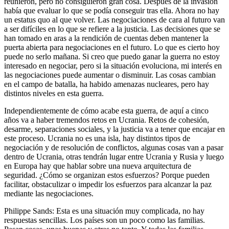
reunieron, pero no consiguieron gran cosa. Después de la invasión
había que evaluar lo que se podía conseguir tras ella. Ahora no hay
un estatus quo al que volver. Las negociaciones de cara al futuro van
a ser difíciles en lo que se refiere a la justicia. Las decisiones que se
han tomado en aras a la rendición de cuentas deben mantener la
puerta abierta para negociaciones en el futuro. Lo que es cierto hoy
puede no serlo mañana. Si creo que puedo ganar la guerra no estoy
interesado en negociar, pero si la situación evoluciona, mi interés en
las negociaciones puede aumentar o disminuir. Las cosas cambian
en el campo de batalla, ha habido amenazas nucleares, pero hay
distintos niveles en esta guerra.
Independientemente de cómo acabe esta guerra, de aquí a cinco
años va a haber tremendos retos en Ucrania. Retos de cohesión,
desarme, separaciones sociales, y la justicia va a tener que encajar en
este proceso. Ucrania no es una isla, hay distintos tipos de
negociación y de resolución de conflictos, algunas cosas van a pasar
dentro de Ucrania, otras tendrán lugar entre Ucrania y Rusia y luego
en Europa hay que hablar sobre una nueva arquitectura de
seguridad. ¿Cómo se organizan estos esfuerzos? Porque pueden
facilitar, obstaculizar o impedir los esfuerzos para alcanzar la paz
mediante las negociaciones.
Philippe Sands: Esta es una situación muy complicada, no hay
respuestas sencillas. Los países son un poco como las familias.