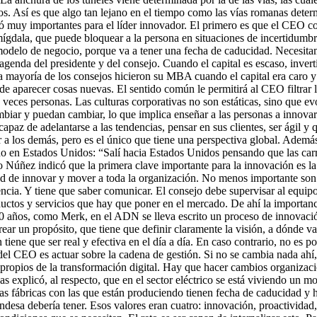
tos. Así es que algo tan lejano en el tiempo como las vías romanas dete
ró muy importantes para el líder innovador. El primero es que el CEO c
amígdala, que puede bloquear a la persona en situaciones de incertidumbr
modelo de negocio, porque va a tener una fecha de caducidad. Necesita
agenda del presidente y del consejo. Cuando el capital es escaso, invert
 mayoría de los consejos hicieron su MBA cuando el capital era caro y 
 aparecer cosas nuevas. El sentido común le permitirá al CEO filtrar lo
as veces personas. Las culturas corporativas no son estáticas, sino que
biar y puedan cambiar, lo que implica enseñar a las personas a innovar
paz de adelantarse a las tendencias, pensar en sus clientes, ser ágil 
 a los demás, pero es el único que tiene una perspectiva global. Además,
no en Estados Unidos: “Salí hacia Estados Unidos pensando que las carret
 Núñez indicó que la primera clave importante para la innovación es la i
ad de innovar y mover a toda la organización. No menos importante son l
iencia. Y tiene que saber comunicar. El consejo debe supervisar al equ
ductos y servicios que hay que poner en el mercado. De ahí la importanci
 años, como Merk, en el ADN se lleva escrito un proceso de innovación
ear un propósito, que tiene que definir claramente la visión, a dónde va
tiene que ser real y efectiva en el día a día. En caso contrario, no es p
ea del CEO es actuar sobre la cadena de gestión. Si no se cambia nada ahí
os propios de la transformación digital. Hay que hacer cambios organizaci
gas explicó, al respecto, que en el sector eléctrico se está viviendo u
 Las fábricas con las que están produciendo tienen fecha de caducidad y
Endesa debería tener. Esos valores eran cuatro: innovación, proactivida