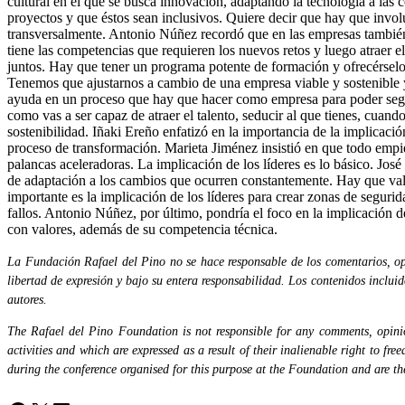
cultural en el que se busca innovación, adaptando la tecnología a las c
proyectos y que éstos sean inclusivos. Quiere decir que hay que involuc
transversalmente. Antonio Núñez recordó que en las empresas también 
tiene las competencias que requieren los nuevos retos y luego atraer el
juntos. Hay que tener un programa potente de formación y ofrecérselo 
Tenemos que ajustarnos a cambio de una empresa viable y sostenible y
ayuda en un proceso que hay que hacer como empresa para poder segui
como vas a ser capaz de atraer el talento, seducir al que tienes, cuan
sostenibilidad. Iñaki Ereño enfatizó en la importancia de la implicació
proceso de transformación. Marieta Jiménez insistió en que todo empiez
palancas aceleradoras. La implicación de los líderes es lo básico. Jos
de adaptación a los cambios que ocurren constantemente. Hay que valor
importante es la implicación de los líderes para crear zonas de segur
fallos. Antonio Núñez, por último, pondría el foco en la implicación
con valores, además de su competencia técnica.
La Fundación Rafael del Pino no se hace responsable de los comentarios, opi
libertad de expresión y bajo su entera responsabilidad. Los contenidos inclui
autores.
The Rafael del Pino Foundation is not responsible for any comments, opinion
activities and which are expressed as a result of their inalienable right to fr
during the conference organised for this purpose at the Foundation and are the 