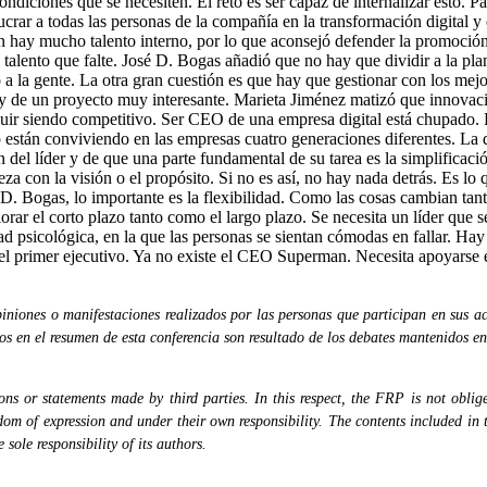
ondiciones que se necesiten. El reto es ser capaz de internalizar esto. 
rar a todas las personas de la compañía en la transformación digital y e
hay mucho talento interno, por lo que aconsejó defender la promoción i
 talento que falte. José D. Bogas añadió que no hay que dividir a la pla
a la gente. La otra gran cuestión es que hay que gestionar con los mejo
 de un proyecto muy interesante. Marieta Jiménez matizó que innovació
r siendo competitivo. Ser CEO de una empresa digital está chupado. Lo
do están conviviendo en las empresas cuatro generaciones diferentes. La d
n del líder y de que una parte fundamental de su tarea es la simplificaci
a con la visión o el propósito. Si no es así, no hay nada detrás. Es lo q
é D. Bogas, lo importante es la flexibilidad. Como las cosas cambian ta
ar el corto plazo tanto como el largo plazo. Se necesita un líder que 
idad psicológica, en la que las personas se sientan cómodas en fallar.
 del primer ejecutivo. Ya no existe el CEO Superman. Necesita apoyarse
niones o manifestaciones realizados por las personas que participan en sus ac
dos en el resumen de esta conferencia son resultado de los debates mantenidos en
s or statements made by third parties. In this respect, the FRP is not obliged
eedom of expression and under their own responsibility. The contents included in 
sole responsibility of its authors.