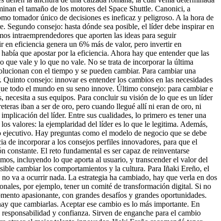
rminan el tamaño de los motores del Space Shuttle. Canonici, a
omo tomador único de decisiones es ineficaz y peligroso. A la hora de
e. Segundo consejo: hasta dónde sea posible, el líder debe inspirar en
mos intraemprendedores que aporten las ideas para seguir
ir en eficiencia genera un 6% más de valor, pero invertir en
había que apostar por la eficiencia. Ahora hay que entender que las
 que vale y lo que no vale. No se trata de incorporar la última
 evolucionan con el tiempo y se pueden cambiar. Para cambiar una
. Quinto consejo: innovar es entender los cambios en las necesidades
y que todo el mundo en su seno innove. Último consejo: para cambiar e
 necesita a sus equipos. Para concluir su visión de lo que es un líder
eras iban a ser de oro, pero cuando llegué allí ni eran de oro, ni
mplicación del líder. Entre sus cualidades, lo primero es tener una
os valores: la ejemplaridad del líder es lo que le legitima. Además,
ipo ejecutivo. Hay preguntas como el modelo de negocio que se debe
a de incorporar a los consejos perfiles innovadores, para que el
 constante. El reto fundamental es ser capaz de reinventarse
mos, incluyendo lo que aporta al usuario, y transcender el valor del
osible cambiar los comportamientos y la cultura. Para Iñaki Ereño, el
, no va a ocurrir nada. La estrategia ha cambiado, hay que verla en dos
onales, por ejemplo, tener un comité de transformación digital. Si no
n momento apasionante, con grandes desafíos y grandes oportunidades.
 hay que cambiarlas. Aceptar ese cambio es lo más importante. En
d, responsabilidad y confianza. Sirven de enganche para el cambio