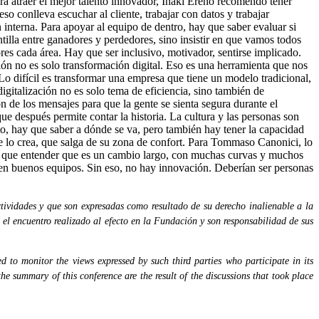
Para atraer el mejor talento innovador, Iñaki Ereño recomendó tener
so conlleva escuchar al cliente, trabajar con datos y trabajar
nterna. Para apoyar al equipo de dentro, hay que saber evaluar si
ntilla entre ganadores y perdedores, sino insistir en que vamos todos
res cada área. Hay que ser inclusivo, motivador, sentirse implicado.
n no es solo transformación digital. Eso es una herramienta que nos
 difícil es transformar una empresa que tiene un modelo tradicional,
igitalización no es solo tema de eficiencia, sino también de
ón de los mensajes para que la gente se sienta segura durante el
ue después permite contar la historia. La cultura y las personas son
nto, hay que saber a dónde se va, pero también hay tener la capacidad
se lo crea, que salga de su zona de confort. Para Tommaso Canonici, lo
 Hay que entender que es un cambio largo, con muchas curvas y muchos
 en buenos equipos. Sin eso, no hay innovación. Deberían ser personas
tividades y que son expresadas como resultado de su derecho inalienable a la
 el encuentro realizado al efecto en la Fundación y son responsabilidad de sus
 to monitor the views expressed by such third parties who participate in its
the summary of this conference are the result of the discussions that took place