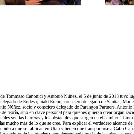
 de Tommaso Canonici y Antonio Núñez, el 5 de junio de 2018 tuvo lugar
o delegado de Endesa; Iñaki Ereño, consejero delegado de Sanitas; Ma
io Núñez, socio y consejero delegado de Parangon Partners. Antonio Núñ
 de teoría, sino en clave personal para quienes quieran crear organizaci
uáles son las barreras y los obstáculos que surgen en el camino. Tomma
as mucho más de lo que se cree. Para explicar el verdadero alcance de 
 debido a que se fabrican en Utah y tienen que transportarse a Cabo Caña
. La anchura de los túneles viene determinada por la de las vías, las cu