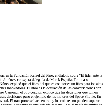
, en la Fundación Rafael del Pino, el diálogo sobre “El líder ante la
rieta Jiménez, consejera delegada de Merck España; Tommaso
ez explicó que el libro del que es coautor es un libro para los altos
ones innovadoras. El libro es la destilación de las conversaciones con
so Canonici, el otro coautor, explicó que las decisiones que tomen
esas decisiones puso el ejemplo de los motores del Space Shuttle. En
veral. El transporte se hace en tren y los cohetes no pueden superar
ales tienen la anchura de una calzada romana, la cual venía determinada