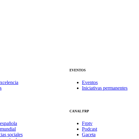
EVENTOS
xcelencia
Eventos
s
Iniciativas permanentes
CANAL FRP
española
Frptv
mundial
Podcast
ias sociales
Gaceta