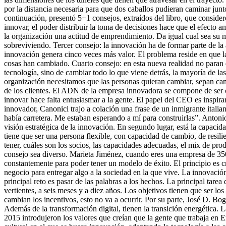
por la distancia necesaria para que dos caballos pudieran caminar jun
continuación, presentó 5+1 consejos, extraídos del libro, que conside
innovar, el poder distribuir la toma de decisiones hace que el efecto 
la organización una actitud de emprendimiento. Da igual cual sea su 
sobreviviendo. Tercer consejo: la innovación ha de formar parte de la 
innovación genera cinco veces más valor. El problema reside en que la
cosas han cambiado. Cuarto consejo: en esta nueva realidad no paran de
tecnología, sino de cambiar todo lo que viene detrás, la mayoría de l
organización necesitamos que las personas quieran cambiar, sepan cam
de los clientes. El ADN de la empresa innovadora se compone de ser ca
innovar hace falta entusiasmar a la gente. El papel del CEO es inspirar
innovador, Canonici trajo a colación una frase de un inmigrante italia
había carretera. Me estaban esperando a mí para construirlas”. Antonio
visión estratégica de la innovación. En segundo lugar, está la capacid
tiene que ser una persona flexible, con capacidad de cambio, de resil
tener, cuáles son los socios, las capacidades adecuadas, el mix de pro
consejo sea diverso. Marieta Jiménez, cuando eres una empresa de 350
constantemente para poder tener un modelo de éxito. El principio es cr
negocio para entregar algo a la sociedad en la que vive. La innovación 
principal reto es pasar de las palabras a los hechos. La principal tar
vertientes, a seis meses y a diez años. Los objetivos tienen que ser l
cambian los incentivos, esto no va a ocurrir. Por su parte, José D. Bo
Además de la transformación digital, tienen la transición energética.
2015 introdujeron los valores que creían que la gente que trabaja en 