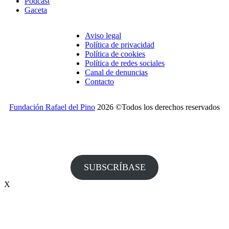
Podcast
Gaceta
Aviso legal
Política de privacidad
Política de cookies
Política de redes sociales
Canal de denuncias
Contacto
Fundación Rafael del Pino
2026 ©Todos los derechos reservados
¿Desea recibir invitaciones a nuestros actos y otras
informaciones de la Fundación?
SUBSCRÍBASE
X