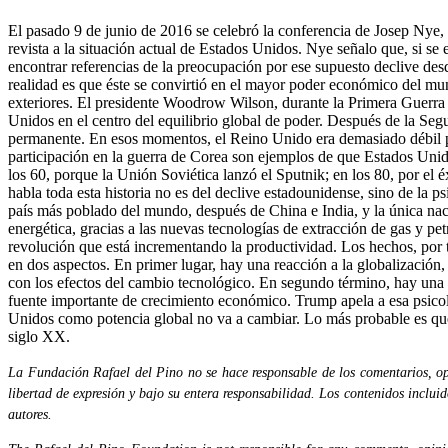
El pasado 9 de junio de 2016 se celebró la conferencia de Josep Nye,
revista a la situación actual de Estados Unidos. Nye señalo que, si 
encontrar referencias de la preocupación por ese supuesto declive desd
realidad es que éste se convirtió en el mayor poder económico del m
exteriores. El presidente Woodrow Wilson, durante la Primera Guerra
Unidos en el centro del equilibrio global de poder. Después de la Seg
permanente. En esos momentos, el Reino Unido era demasiado débil pa
participación en la guerra de Corea son ejemplos de que Estados Unido
los 60, porque la Unión Soviética lanzó el Sputnik; en los 80, por el
habla toda esta historia no es del declive estadounidense, sino de la 
país más poblado del mundo, después de China e India, y la única nac
energética, gracias a las nuevas tecnologías de extracción de gas y pe
revolución que está incrementando la productividad. Los hechos, por t
en dos aspectos. En primer lugar, hay una reacción a la globalizació
con los efectos del cambio tecnológico. En segundo término, hay una h
fuente importante de crecimiento económico. Trump apela a esa psico
Unidos como potencia global no va a cambiar. Lo más probable es que Hi
siglo XX.
La Fundación Rafael del Pino no se hace responsable de los comentarios, opi
libertad de expresión y bajo su entera responsabilidad. Los contenidos inclui
autores.