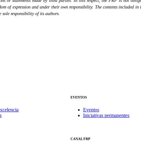
s or statements made by third parties. In this respect, the FRP is not obliged
eedom of expression and under their own responsibility. The contents included in 
sole responsibility of its authors.
EVENTOS
xcelencia
Eventos
s
Iniciativas permanentes
CANAL FRP