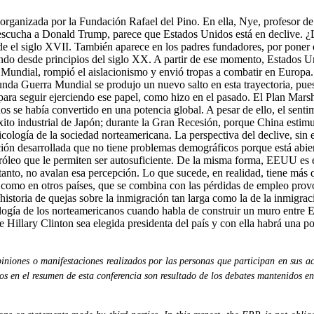
 organizada por la Fundación Rafael del Pino. En ella, Nye, profesor 
se escucha a Donald Trump, parece que Estados Unidos está en declive. ¿
e el siglo XVII. También aparece en los padres fundadores, por poner ot
undo desde principios del siglo XX. A partir de ese momento, Estados U
 Mundial, rompió el aislacionismo y envió tropas a combatir en Europa
unda Guerra Mundial se produjo un nuevo salto en esta trayectoria, pue
ra seguir ejerciendo ese papel, como hizo en el pasado. El Plan Marsh
s se había convertido en una potencia global. A pesar de ello, el senti
 éxito industrial de Japón; durante la Gran Recesión, porque China esti
psicología de la sociedad norteamericana. La perspectiva del declive, si
ión desarrollada que no tiene problemas demográficos porque está abiert
tróleo que le permiten ser autosuficiente. De la misma forma, EEUU es e
anto, no avalan esa percepción. Lo que sucede, en realidad, tiene más 
n, como en otros países, que se combina con las pérdidas de empleo pro
istoria de quejas sobre la inmigración tan larga como la de la inmigrac
logía de los norteamericanos cuando habla de construir un muro entre 
llary Clinton sea elegida presidenta del país y con ella habrá una polí
niones o manifestaciones realizados por las personas que participan en sus ac
dos en el resumen de esta conferencia son resultado de los debates mantenidos en