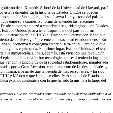
de gobierno de la Kennedy School de la Universidad de Harvard, pasó
Lo está realmente? En la historia de Estados Unidos se pueden
ro ejemplo. Sin embargo, si se observa la trayectoria del país, la
nidos empezó a cambiar su forma de entender las relaciones
. Desde entonces empezó a concebir la seguridad global con Estados
s Estados Unidos pasó a tener tropas fuera del país de forma
all, la creación de la OTAN, el Tratado de Defensa con Japón o la
miento de declive siguió presente en la sociedad estadounidense. En
mulaba su economía y conseguía crecer al 10% anual. Pero de lo que
n embargo, es equivocada. En primer lugar, Estados Unidos es el tercer
a a la inmigración. El país, además, está viviendo una revolución
l epicentro de la revolución tecnológica que está teniendo lugar, una
que ver con la psicología de la sociedad estadounidense, manifestada
vocadas por la Gran Recesión, con el aumento de las desigualdades y
ión misma, a pesar de que la llegada de más personas es, y ha sido,
EEUU y México y que la paguen ellos. Pero el papel de Estados
tica exterior continuista con lo que ha sido la misma a lo largo del
tividades y que son expresadas como resultado de su derecho inalienable a la
 el encuentro realizado al efecto en la Fundación y son responsabilidad de sus