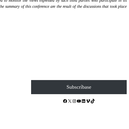
 to monitor the views expressed by such third parties who participate in its
the summary of this conference are the result of the discussions that took place
Subscríbase
Facebook
X
Instagram
YouTube
LinkedIn
Vimeo
TikTok