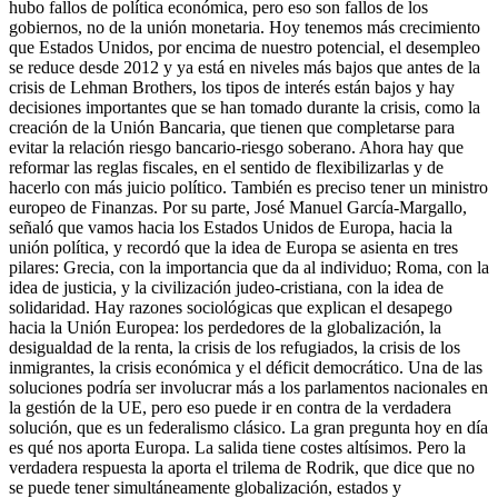
hubo fallos de política económica, pero eso son fallos de los
gobiernos, no de la unión monetaria. Hoy tenemos más crecimiento
que Estados Unidos, por encima de nuestro potencial, el desempleo
se reduce desde 2012 y ya está en niveles más bajos que antes de la
crisis de Lehman Brothers, los tipos de interés están bajos y hay
decisiones importantes que se han tomado durante la crisis, como la
creación de la Unión Bancaria, que tienen que completarse para
evitar la relación riesgo bancario-riesgo soberano. Ahora hay que
reformar las reglas fiscales, en el sentido de flexibilizarlas y de
hacerlo con más juicio político. También es preciso tener un ministro
europeo de Finanzas. Por su parte, José Manuel García-Margallo,
señaló que vamos hacia los Estados Unidos de Europa, hacia la
unión política, y recordó que la idea de Europa se asienta en tres
pilares: Grecia, con la importancia que da al individuo; Roma, con la
idea de justicia, y la civilización judeo-cristiana, con la idea de
solidaridad. Hay razones sociológicas que explican el desapego
hacia la Unión Europea: los perdedores de la globalización, la
desigualdad de la renta, la crisis de los refugiados, la crisis de los
inmigrantes, la crisis económica y el déficit democrático. Una de las
soluciones podría ser involucrar más a los parlamentos nacionales en
la gestión de la UE, pero eso puede ir en contra de la verdadera
solución, que es un federalismo clásico. La gran pregunta hoy en día
es qué nos aporta Europa. La salida tiene costes altísimos. Pero la
verdadera respuesta la aporta el trilema de Rodrik, que dice que no
se puede tener simultáneamente globalización, estados y