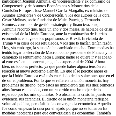
participaron Joaquín Almunia, ex vicepresidente y ex comisario de
Competencia y de Asuntos Económicos y Monetarios de la
Comisión Europea; José Manuel García-Margallo, ex ministro de
Asuntos Exteriores y de Cooperación, y los dos autores de la obra:
César Molinas, socio fundador de Multa Paucis, y Fernando
Ramírez, consultor de gestión estratégica y financiera. Joaquín
Almunia recordó que, hace un año y dos meses, se hablaba de crisis
existencial de la Unión Europea, ante la combinación de la crisis
económica, el auge de los populismos, el Brexit, la victoria de
Trump y la crisis de los refugiados, y los que lo hacían tenían razón.
Hoy, sin embargo, la situación ha cambiado mucho. Entre medias ha
tenido lugar la elección de Macron como presidente de Francia y ha
cambiado el sentimiento hacia Europa; nadie se quiere ir y el apego
al euro está en un porcentaje igual o superior al de 2004. Ahora
bien, no todo es perfecto, ya que puede haber alguna tensión en
relación al nuevo gobierno alemán. Lo que sí se percibe ahora es
que la Unión Europea está más en el lado de las soluciones que en el
de ser el problema. Por lo que se refiere a la unión monetaria, hay
problemas de diseño, pero estos no impidieron que sus diez primeros
años fueran estupendos, con un recorrido mucho mejor de lo
esperado por los más optimistas. No obstante, la crisis ha puesto en
evidencia sus carencias. El diseño de la unión monetaria reflejaba
voluntad política, pero faltaba la convergencia económica. Aquello
fue como empezar la casa por el tejado porque no se tomaron las
medidas necesarias para que convergiesen las economías. También