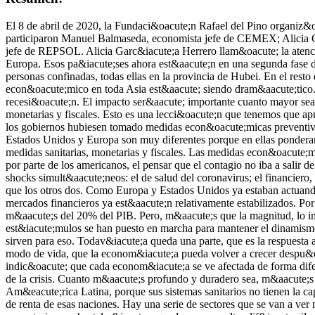
El 8 de abril de 2020, la Fundaci&oacute;n Rafael del Pino organiz&oacute; el di&aacute;logo online sobre &ldquo;&iquest;Qu&eacute; est&aacute; pasando en la econom&iacute;a mundial?&rdquo;, en el que participaron Manuel Balmaseda, economista jefe de CEMEX; Alicia Garc&iacute;a Herrero, economista jefe de Asia-Pac&iacute;fico de NATIXIS, y Pedro Antonio Merino, director de estudios y economista jefe de REPSOL. Alicia Garc&iacute;a Herrero llam&oacute; la atenci&oacute;n sobre el hecho de que la reacci&oacute;n de Asia en primera instancia a la crisis del coronavirus fue bastante diferente a la de Europa. Esos pa&iacute;ses ahora est&aacute;n en una segunda fase de contagio, que llaman de importaci&oacute;n de casos de Europa y de Estados Unidos. En esa primera fase solo hubo 60 millones de personas confinadas, todas ellas en la provincia de Hubei. En el resto del pa&iacute;s, en cambio, no se produjeron confinamientos. Por tanto, la movilidad ha sido muy superior. Aun as&iacute;, el impacto econ&oacute;mico en toda Asia est&aacute; siendo dram&aacute;tico. La excepci&oacute;n, hasta el momento, es Taiwan. Los dem&aacute;s pa&iacute;ses, sin embargo, es muy probable que entren en recesi&oacute;n. El impacto ser&aacute; importante cuanto mayor sea la falta de movilidad y cuanto m&aacute;s se prolongue en el tiempo. Asia ha reaccionado un poco tarde en materia de pol&iacute;ticas monetarias y fiscales. Esto es una lecci&oacute;n que tenemos que aprender. All&iacute; los paquetes fiscales todav&iacute;a est&aacute;n prepar&aacute;ndose o anunci&aacute;ndose. Lo ideal hubiera sido que los gobiernos hubiesen tomado medidas econ&oacute;micas preventivas para evitar ese shock tan fuerte sobre la econom&iacute;a. Manuel Balmaseda a&ntilde;adi&oacute; que las medias que se han tomado en Estados Unidos y Europa son muy diferentes porque en ellas ponderan distintas cosas de forma diferente. No obstante, los europeos y los americanos deber&iacute;an haber aprendido de Asia y haber tomado medidas sanitarias, monetarias y fiscales. Las medidas econ&oacute;micas han sido mucho m&aacute;s r&aacute;pidas, pero las sanitarias, sin embargo, han llegado algo tarde. Fue un poco iluso, especialmente por parte de los americanos, el pensar que el contagio no iba a salir de Asia. Pese a ello, la respuesta monetaria y fiscal en Estados Unidos fue mucho m&aacute;s r&aacute;pida. En esta crisis ha habido tres shocks simult&aacute;neos: el de salud del coronavirus; el financiero, en forma de ajuste espectacular de los mercados, y el del petr&oacute;leo, por la subida de su precio, que afect&oacute; incluso m&aacute;s que los otros dos. Como Europa y Estados Unidos ya estaban actuando frente al shock financiero, pudieron responder m&aacute;s r&aacute;pido al del coronavirus. Eso les ha ayudado. Gracias a ello, los mercados financieros ya est&aacute;n relativamente estabilizados. Por lo que se refiere a la pol&iacute;tica fiscal, Estados Unidos ha sido muy agresivo. Alemania tambi&eacute;n, con un paquete de gasto de m&aacute;s del 20% del PIB. Pero, m&aacute;s que la magnitud, lo importante tiene que ser la rapidez y flexibilidad con que estos est&iacute;mulos lleguen a los ciudadanos y a la econom&iacute;a. Estos est&iacute;mulos se han puesto en marcha para mantener el dinamismo de la econom&iacu