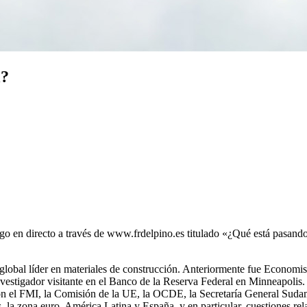
l?
logo en directo a través de www.frdelpino.es titulado «¿Qué está pasa
obal líder en materiales de construcción. Anteriormente fue Economi
stigador visitante en el Banco de la Reserva Federal en Minneapolis
on el FMI, la Comisión de la UE, la OCDE, la Secretaría General Sudam
, la zona euro, América Latina y España, y en particular, cuestiones rel