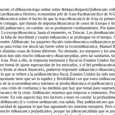
te;a mientras se produc&iacute;a el par&oacute;n productivo, para mantener a la econom&iacute;a en la UCI. Pero solo sirven para eso. Todav&iacute;a queda una parte, que es la respuesta a una crisis de confianza y las medidas que hay que tomar para superarla. En estos momentos hay dos prioridades, salvar vidas y salvar el modo de vida, que la econom&iacute;a pueda volver a crecer despu&eacute;s de la crisis. Ah&iacute; tenemos que empezar a centrarnos. Por lo que se refiere a la salida de la crisis, Manuel Balmaseda indic&oacute; que cada econom&iacute;a se ve afectada de forma diferente. En este aspecto hay tres factores a tener en cuenta: la profundidad del choque, su duraci&oacute;n y la recuperaci&oacute;n o salida de la crisis. Cuanto m&aacute;s profundo y duradero sea, m&aacute;s dif&iacute;cil y costosa ser&aacute; esa salida. Hay pa&iacute;ses que han tomado medidas contra la movilidad, en especial en Am&eacute;rica Latina, porque sus sistemas sanitarios no tienen la capacidad de aguantar lo que han aguantado los sistemas europeos. Pero eso ha sido un coste econ&oacute;mico muy alto debido al bajo nivel de renta de esas naciones. Hay una serie de sectores que se van a ver mucho m&aacute;s perjudicados, porque las p&eacute;rdidas que se produzcan ahora no van a poder recuperarse, por ejemplo, en servicios como turismo y hosteler&iacute;a que les va a resultar dif&iacute;cil recuperarse una vez que termine la crisis. Ya lo est&aacute; siendo y en la salida tambi&eacute;n lo ser&aacute;. Algo parecido sucede tambi&eacute;n con el comercio minorista, tambi&eacute;n en menor medida la construcci&oacute;n y las manufacturas. Por tanto, hay que salvar las empresas porque la vida sigue despu&eacute;s Seg&uacute;n Alicia Garc&iacute;a Herrero, esta crisis es especialmente dura porque implica una p&eacute;rdida de nivel que no se recupera. Adem&aacute;s, la falta de movilidad hace que el shock sea especialmente fuerte para el factor trabajo. Entonces, cualquier pa&iacute;s que dependa de servicios intensivos en empleo van a sufrir m&aacute;s, m&aacute;xime si son servicios que no son f&aacute;cilmente sustituibles por trabajo online. Este tipo de shock es especialmente negativo para los sectores importantes de la econom&iacute;a espa&ntilde;ola. Pedro Antonio Merino a&ntilde;adi&oacute; que hay un elemento fundamental. Se trata de los precios de las materias primas, que est&aacute;n muy ligados a la evoluci&oacute;n de la industria manufacturera, raz&oacute;n por la cual han ca&iacute;do. En el caso del petr&oacute;leo, esa ca&iacute;da se ha visto incrementada por la guerra de precios. Esta situaci&oacute;n tiene un componente fundamental y es que los pa&iacute;ses productores de petr&oacute;leo son el 17% del PIB global, y con materias primas suponen el 25%. Estas naciones tienen emitida deuda por valor de 25 billones de d&oacute;lares. Esto ha producido casi el colapso del mercado de fondos americano. Este es el primer efecto adicional de la crisis del petr&oacute;leo y de las materias primas. La movilidad, que supone un 60% de la demanda de petr&oacute;leo, ha ca&iacute;do un 70%, salvo la de mercanc&iacute;as. Por tanto, si no hay un recorte de producci&oacute;n por parte de la OPEP, tendremos much&iacute;simos problemas y veremos much&iacute;simos aumentos del balance de la FED porque estos pa&iacute;ses est&aacute;n tratan