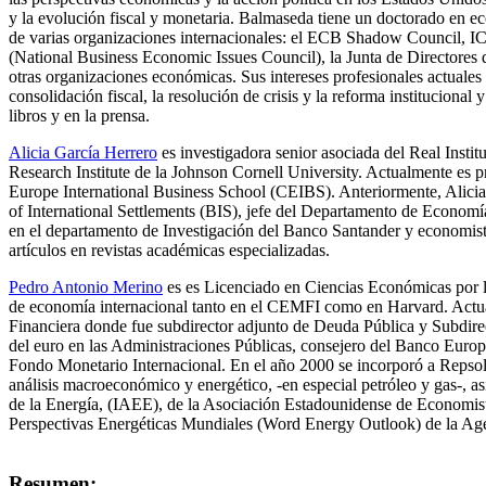
y la evolución fiscal y monetaria. Balmaseda tiene un doctorado en 
de varias organizaciones internacionales: el ECB Shadow Council,
(National Business Economic Issues Council), la Junta de Director
otras organizaciones económicas. Sus intereses profesionales actuales
consolidación fiscal, la resolución de crisis y la reforma institucion
libros y en la prensa.
Alicia García Herrero
es investigadora senior asociada del Real Inst
Research Institute de la Johnson Cornell University. Actualmente es 
Europe International Business School (CEIBS). Anteriormente, Alici
of International Settlements (BIS), jefe del Departamento de Econo
en el departamento de Investigación del Banco Santander y economis
artículos en revistas académicas especializadas.
Pedro Antonio Merino
es es Licenciado en Ciencias Económicas por 
de economía internacional tanto en el CEMFI como en Harvard. Actualm
Financiera donde fue subdirector adjunto de Deuda Pública y Subdirec
del euro en las Administraciones Públicas, consejero del Banco Euro
Fondo Monetario Internacional. En el año 2000 se incorporó a Repsol 
análisis macroeconómico y energético, -en especial petróleo y gas-, 
de la Energía, (IAEE), de la Asociación Estadounidense de Economis
Perspectivas Energéticas Mundiales (Word Energy Outlook) de la Agenc
Resumen: