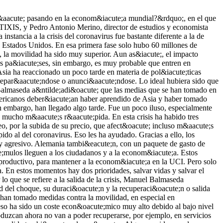
do de obtener liquidez vendiendo sus activos directamente o a trav&eacute;s de repos. Alicia Garc&iacute;a Herrero llam&oacute; la atenci&oacute;n sobre una cuesti&oacute;n: qu&eacute; tipo de realidad econ&oacute;mica vamos a vivir en la salida de la crisis. Una realidad que no tiene por qu&eacute; ser la misma que cuando entramos en ella. De hecho, ya no era la misma antes de que llegara Trump, o Xi Jiping en 2013. Desde 2008, la realidad ha ido cambiando hacia una desglobalizaci&oacute;n de las cadenas globales de valor, del comercio, incluso de las finanzas. Ahora, con el coronavirus, se desploma la globalizaci&oacute;n de personas. La pregunta, por tanto, es a qu&eacute; nivel de globalizaci&oacute;n vamos a volver, si vamos a regresar al nivel inicial. Mi impresi&oacute;n es que no. Vamos a una realidad de un mundo dividido en dos grandes poderes hegem&oacute;nicos, separados por qui&eacute;n tuvo la culpa del coronavirus. Va a ser m&aacute;s dif&iacute;cil defender esa globalizaci&oacute;n. Esto nos va a afectar directamente. Manuel Balmaseda tambi&eacute;n reconoci&oacute; que estamos en un proceso de reducci&oacute;n de la globalizaci&oacute;n que no es nuevo. El coronavirus vuelve a ponerlo encima de la mesa con razones m&aacute;s importantes, como la sanidad. Vamos a tener un proceso de desglobalizaci&oacute;n, o m&aacute;s bien un cambio importante en las cadenas de valor, porque va a haber que diversificarlas. Seguramente encontraremos un proceso m&aacute;s regional de cadenas de valor. Un pa&iacute;s como M&eacute;xico se puede beneficiar de ello. Lo mismo puede decirse de los pa&iacute;ses perif&eacute;ricos de Europa respecto a Alemania. El problema es que Alemania depende de China. La parte que s&iacute; va a volver es la de turismo, pero le va a llevar m&aacute;s tiempo porque depende de la renta, que tardar&aacute; m&aacute;s en recuperarse. Es el sector que m&aacute;s se va a ver golpeado por esta crisis. Por eso tenemos que vender medidas, como calidad de la sanidad y protecci&oacute;n, para garantizar a los turistas que est&aacute;n cubiertos. Ya deber&iacute;amos estar pensando en ello. La pregunta es c&oacute;mo te posicionas. Para eso hay que pensar en el m&aacute;s all&aacute; de la crisis. Pedro Antonio Merino indic&oacute; que esta crisis es fundamentalmente del sector servicios. Esto no es una crisis de cadenas de valor industriales. En ese &aacute;mbito ya hab&iacute;a un proceso de regionalizaci&oacute;n y la situaci&oacute;n actual va a acelerarlo en algunos sectores. Tampoco sabemos de qu&eacute; manera vamos a salir de ella porque el shock de oferta est&aacute; amplificando el shock de demanda. Es pronto para decir que las cadenas de valor van a deshacerse. Adem&aacute;s, la gente piensa que el sudeste asi&aacute;tico sigue siendo m&aacute;s barato, pero all&iacute; el PIB est&aacute; muy concentrado en megaciudades y va a ser muy dif&iacute;cil que el confinamiento no sea muy prolongado. Si se agotan los inventarios hay un problema con esas cadenas. De hecho, todav&iacute;a no estamos en esa situaci&oacute;n, pero s&iacute; al borde de ella. Manuel Balmaseda matiz&oacute; que no es que se vayan a romper las cadenas globales de valor, sino que existe la necesidad de generar nuevas cadenas p