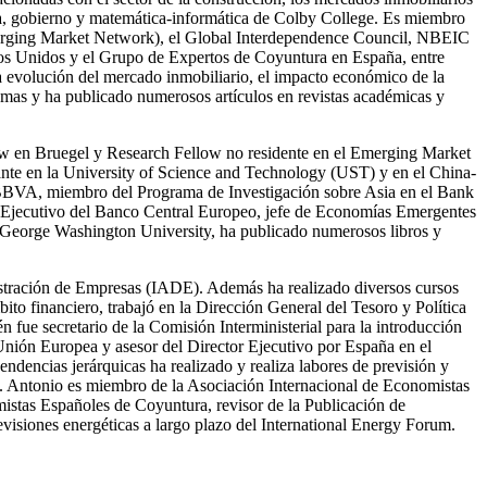
ía, gobierno y matemática-informática de Colby College. Es miembro
erging Market Network), el Global Interdependence Council, NBEIC
os Unidos y el Grupo de Expertos de Coyuntura en España, entre
la evolución del mercado inmobiliario, el impacto económico de la
 temas y ha publicado numerosos artículos en revistas académicas y
low en Bruegel y Research Fellow no residente en el Emerging Market
tante en la University of Science and Technology (UST) y en el China-
 BBVA, miembro del Programa de Investigación sobre Asia en el Bank
é Ejecutivo del Banco Central Europeo, jefe de Economías Emergentes
 George Washington University, ha publicado numerosos libros y
tración de Empresas (IADE). Además ha realizado diversos cursos
o financiero, trabajó en la Dirección General del Tesoro y Política
fue secretario de la Comisión Interministerial para la introducción
Unión Europea y asesor del Director Ejecutivo por España en el
dencias jerárquicas ha realizado y realiza labores de previsión y
co. Antonio es miembro de la Asociación Internacional de Economistas
stas Españoles de Coyuntura, revisor de la Publicación de
visiones energéticas a largo plazo del International Energy Forum.