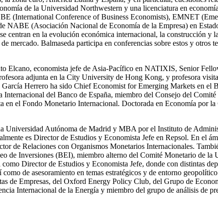
economía de la Universidad Northwestern y una licenciatura en econom
 ICBE (International Conference of Business Economists), EMNET (Em
es de NABE (Asociación Nacional de Economía de la Empresa) en Estad
 se centran en la evolución económica internacional, la construcción y 
al y de mercado. Balmaseda participa en conferencias sobre estos y otros
ituto Elcano, economista jefe de Asia-Pacífico en NATIXIS, Senior Fel
profesora adjunta en la City University de Hong Kong, y profesora visi
a García Herrero ha sido Chief Economist for Emerging Markets en el
mía Internacional del Banco de España, miembro del Consejo del Comit
ta en el Fondo Monetario Internacional. Doctorada en Economía por la
la Universidad Autónoma de Madrid y MBA por el Instituto de Adminis
ente es Director de Estudios y Economista Jefe en Repsol. En el ámbit
tor de Relaciones con Organismos Monetarios Internacionales. También 
peo de Inversiones (BEI), miembro alterno del Comité Monetario de la 
como Director de Estudios y Economista Jefe, donde con distintas depen
así como de asesoramiento en temas estratégicos y de entorno geopolíti
tas de Empresas, del Oxford Energy Policy Club, del Grupo de Economi
ia Internacional de la Energía y miembro del grupo de análisis de pre