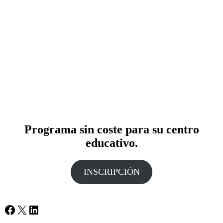
En una sesión dinamizada por un dirigente empresarial, responsable
del área de Responsabilidad Social Corporativa:
Los alumnos se exponen a la realidad empresarial
mediante un juego de simulación
De una manera lúdica y motivadora, se enfrentan a situaciones en
las que, emulando a las empresas,
deben tomar decisiones
vinculadas a los valores de sostenibilidad empresarial
que el
Pacto Mundial de Naciones Unidas promueve.
1º y 2º de Bachillerato
Programa sin coste para su centro
educativo.
INSCRIPCIÓN
Facebook
X
LinkedIn