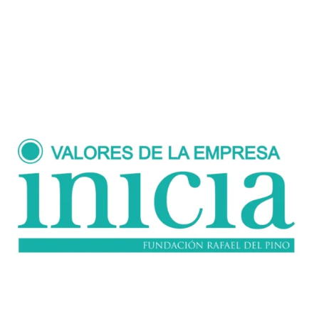
los alumnos en una
reflexión sobre las habilidades necesarias
para desempeñar sus tareas
, tratando de despertar el interés por el
mundo empresarial entre los jóvenes.
3º y 4º de ESO
Formación profesional básica
Ciclos formativos
Valores de la empresa