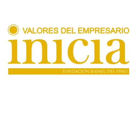
Valores del empresario
A través de una sesión participativa, los alumnos descubren, en
primera persona:
Las habilidades que caracterizan a los empresario
La importancia de la empresa en la sociedad.
Un empresario describe sus
vivencias en la empresa
y acompaña a