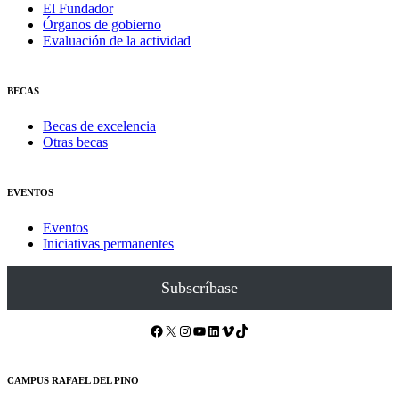
El Fundador
Órganos de gobierno
Evaluación de la actividad
BECAS
Becas de excelencia
Otras becas
EVENTOS
Eventos
Iniciativas permanentes
Subscríbase
Facebook
X
Instagram
YouTube
LinkedIn
Vimeo
TikTok
CAMPUS RAFAEL DEL PINO