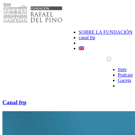
Saltar
al
contenido
SOBRE LA FUNDACIÓN
canal frp
frptv
Podcast
Gaceta
Canal frp