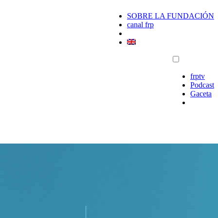
SOBRE LA FUNDACIÓN
canal frp
frptv
Podcast
Gaceta