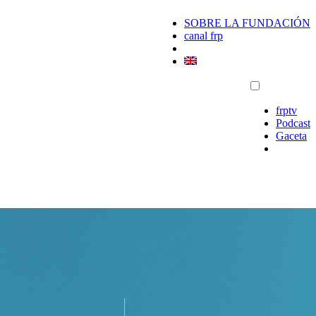
SOBRE LA FUNDACIÓN
canal frp
frptv
Podcast
Gaceta