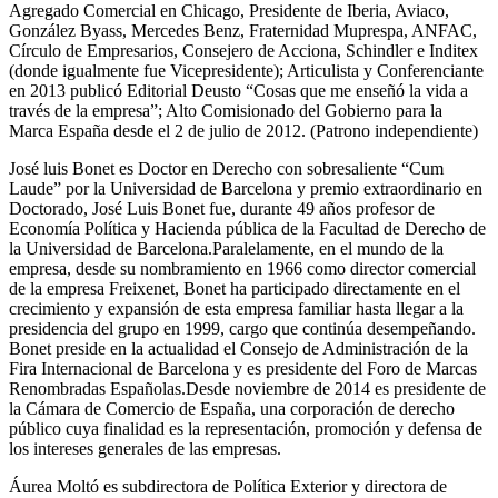
Agregado Comercial en Chicago, Presidente de Iberia, Aviaco,
González Byass, Mercedes Benz, Fraternidad Muprespa, ANFAC,
Círculo de Empresarios, Consejero de Acciona, Schindler e Inditex
(donde igualmente fue Vicepresidente); Articulista y Conferenciante
en 2013 publicó Editorial Deusto “Cosas que me enseñó la vida a
través de la empresa”; Alto Comisionado del Gobierno para la
Marca España desde el 2 de julio de 2012. (Patrono independiente)
José luis Bonet es Doctor en Derecho con sobresaliente “Cum
Laude” por la Universidad de Barcelona y premio extraordinario en
Doctorado, José Luis Bonet fue, durante 49 años profesor de
Economía Política y Hacienda pública de la Facultad de Derecho de
la Universidad de Barcelona.Paralelamente, en el mundo de la
empresa, desde su nombramiento en 1966 como director comercial
de la empresa Freixenet, Bonet ha participado directamente en el
crecimiento y expansión de esta empresa familiar hasta llegar a la
presidencia del grupo en 1999, cargo que continúa desempeñando.
Bonet preside en la actualidad el Consejo de Administración de la
Fira Internacional de Barcelona y es presidente del Foro de Marcas
Renombradas Españolas.Desde noviembre de 2014 es presidente de
la Cámara de Comercio de España, una corporación de derecho
público cuya finalidad es la representación, promoción y defensa de
los intereses generales de las empresas.
Áurea Moltó es subdirectora de Política Exterior y directora de