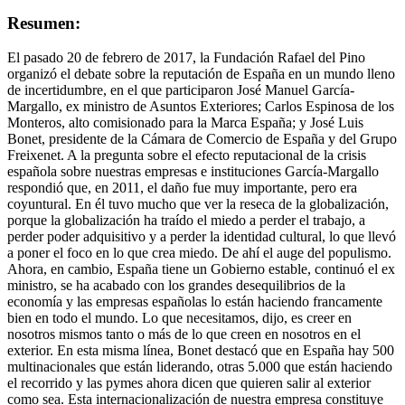
Resumen:
El pasado 20 de febrero de 2017, la Fundación Rafael del Pino
organizó el debate sobre la reputación de España en un mundo lleno
de incertidumbre, en el que participaron José Manuel García-
Margallo, ex ministro de Asuntos Exteriores; Carlos Espinosa de los
Monteros, alto comisionado para la Marca España; y José Luis
Bonet, presidente de la Cámara de Comercio de España y del Grupo
Freixenet. A la pregunta sobre el efecto reputacional de la crisis
española sobre nuestras empresas e instituciones García-Margallo
respondió que, en 2011, el daño fue muy importante, pero era
coyuntural. En él tuvo mucho que ver la reseca de la globalización,
porque la globalización ha traído el miedo a perder el trabajo, a
perder poder adquisitivo y a perder la identidad cultural, lo que llevó
a poner el foco en lo que crea miedo. De ahí el auge del populismo.
Ahora, en cambio, España tiene un Gobierno estable, continuó el ex
ministro, se ha acabado con los grandes desequilibrios de la
economía y las empresas españolas lo están haciendo francamente
bien en todo el mundo. Lo que necesitamos, dijo, es creer en
nosotros mismos tanto o más de lo que creen en nosotros en el
exterior. En esta misma línea, Bonet destacó que en España hay 500
multinacionales que están liderando, otras 5.000 que están haciendo
el recorrido y las pymes ahora dicen que quieren salir al exterior
como sea. Esta internacionalización de nuestra empresa constituye