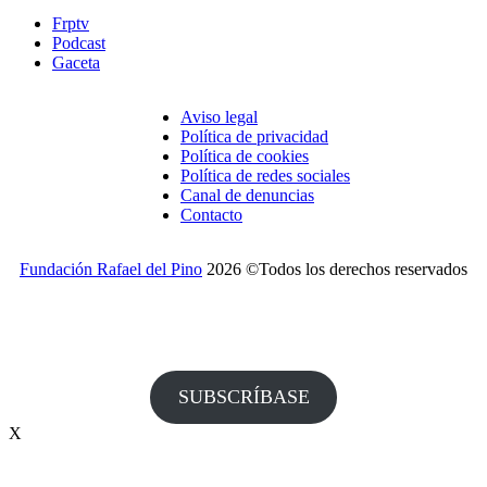
Frptv
Podcast
Gaceta
Aviso legal
Política de privacidad
Política de cookies
Política de redes sociales
Canal de denuncias
Contacto
Fundación Rafael del Pino
2026 ©Todos los derechos reservados
¿Desea recibir invitaciones a nuestros actos y otras
informaciones de la Fundación?
SUBSCRÍBASE
X