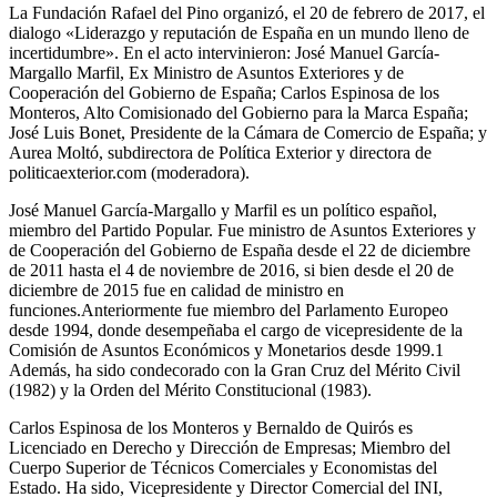
La Fundación Rafael del Pino organizó, el 20 de febrero de 2017, el
dialogo «Liderazgo y reputación de España en un mundo lleno de
incertidumbre». En el acto intervinieron: José Manuel García-
Margallo Marfil, Ex Ministro de Asuntos Exteriores y de
Cooperación del Gobierno de España; Carlos Espinosa de los
Monteros, Alto Comisionado del Gobierno para la Marca España;
José Luis Bonet, Presidente de la Cámara de Comercio de España; y
Aurea Moltó, subdirectora de Política Exterior y directora de
politicaexterior.com (moderadora).
José Manuel García-Margallo y Marfil es un político español,
miembro del Partido Popular. Fue ministro de Asuntos Exteriores y
de Cooperación del Gobierno de España desde el 22 de diciembre
de 2011 hasta el 4 de noviembre de 2016, si bien desde el 20 de
diciembre de 2015 fue en calidad de ministro en
funciones.Anteriormente fue miembro del Parlamento Europeo
desde 1994, donde desempeñaba el cargo de vicepresidente de la
Comisión de Asuntos Económicos y Monetarios desde 1999.1
Además, ha sido condecorado con la Gran Cruz del Mérito Civil
(1982) y la Orden del Mérito Constitucional (1983).
Carlos Espinosa de los Monteros y Bernaldo de Quirós es
Licenciado en Derecho y Dirección de Empresas; Miembro del
Cuerpo Superior de Técnicos Comerciales y Economistas del
Estado. Ha sido, Vicepresidente y Director Comercial del INI,