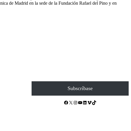
cnica de Madrid en la sede de la Fundación Rafael del Pino y en
Subscríbase
Facebook
X
Instagram
YouTube
LinkedIn
Vimeo
TikTok