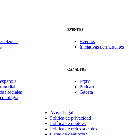
EVENTOS
xcelencia
Eventos
s
Iniciativas permanentes
CANAL FRP
española
Frptv
mundial
Podcast
ias sociales
Gaceta
tecnología
Aviso Legal
Política de privacidad
Política de cookies
Política de redes sociales
Canal de denuncias