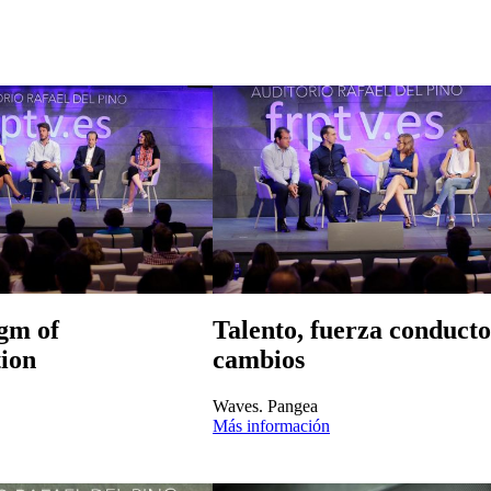
gm of
Talento, fuerza conduct
ion
cambios
Waves. Pangea
Más información