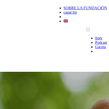
SOBRE LA FUNDACIÓN
canal frp
frptv
Podcast
Gaceta