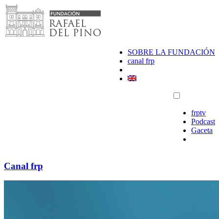
Saltar
al
contenido
SOBRE LA FUNDACIÓN
canal frp
frptv
Podcast
Gaceta
Canal frp